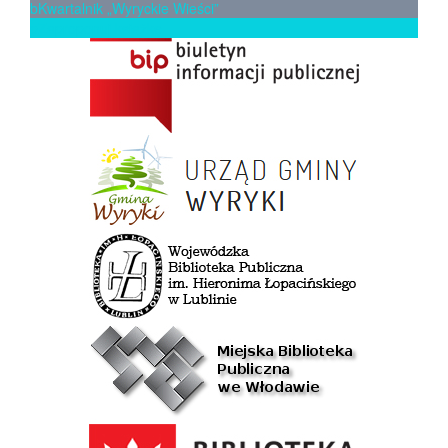
b
Kwartalnik „Wyryckie Wieści”
p
Zaproponuj książkę