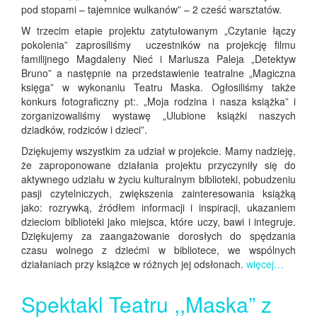
pod stopami – tajemnice wulkanów” – 2 cześć warsztatów.
W trzecim etapie projektu zatytułowanym „Czytanie łączy
pokolenia” zaprosiliśmy uczestników na projekcję filmu
familijnego Magdaleny Nieć i Mariusza Paleja „Detektyw
Bruno” a następnie na przedstawienie teatralne „Magiczna
księga” w wykonaniu Teatru Maska. Ogłosiliśmy także
konkurs fotograficzny pt:. „Moja rodzina i nasza książka” i
zorganizowaliśmy wystawę „Ulubione książki naszych
dziadków, rodziców i dzieci”.
Dziękujemy wszystkim za udział w projekcie. Mamy nadzieję,
że zaproponowane działania projektu przyczyniły się do
aktywnego udziału w życiu kulturalnym biblioteki, pobudzeniu
pasji czytelniczych, zwiększenia zainteresowania książką
jako: rozrywką, źródłem informacji i inspiracji, ukazaniem
dzieciom biblioteki jako miejsca, które uczy, bawi i integruje.
Dziękujemy za zaangażowanie dorosłych do spędzania
czasu wolnego z dziećmi w bibliotece, we wspólnych
działaniach przy książce w różnych jej odsłonach.
więcej…
Spektakl Teatru ,,Maska” z