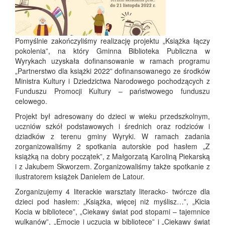
Pomyślnie zakończyliśmy realizację projektu „Książka łączy
pokolenia”, na który Gminna Biblioteka Publiczna w
Wyrykach uzyskała dofinansowanie w ramach programu
„Partnerstwo dla książki 2022” dofinansowanego ze środków
Ministra Kultury i Dziedzictwa Narodowego pochodzących z
Funduszu Promocji Kultury – państwowego funduszu
celowego.
Projekt był adresowany do dzieci w wieku przedszkolnym,
uczniów szkół podstawowych i średnich oraz rodziców i
dziadków z terenu gminy Wyryki. W ramach zadania
zorganizowaliśmy 2 spotkania autorskie pod hasłem „Z
książką na dobry początek”, z Małgorzatą Karoliną Piekarską
i z Jakubem Skworzem. Zorganizowaliśmy także spotkanie z
ilustratorem książek Danielem de Latour.
Zorganizujemy 4 literackie warsztaty literacko- twórcze dla
dzieci pod hasłem: „Książka, więcej niż myślisz…”, „Kicia
Kocia w bibliotece”, „Ciekawy świat pod stopami – tajemnice
wulkanów”, „Emocje i uczucia w bibliotece” i „Ciekawy świat