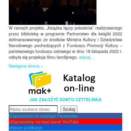
W ramach projektu „Książka łączy pokolenia” realizowanego
przez bibliotekę w programie Partnerstwo dla książki 2022
dofinansowanego ze środków Ministra Kultury i Dziedzictwa
Narodowego pochodzących z Funduszu Promocji Kultury –
państwowego funduszu celowego w dniu 18 listopada 2022 r.
odbyła się projekcja filmu familijnego.
więcej…
Następna strona »
JAK ZAŁOŻYĆ KONTO CZYTELNIKA
Szukaj
Szukaj
f
Zapraszamy na naszego Facebooka
y
Zapraszamy na nasz kanał YouTube
a
Nasze publikacje