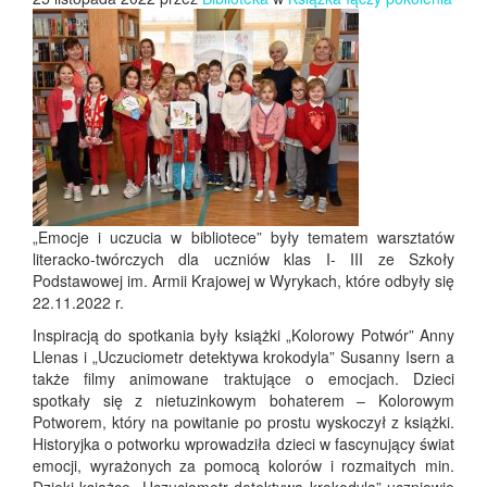
„Emocje i uczucia w bibliotece” były tematem warsztatów
literacko-twórczych dla uczniów klas I- III ze Szkoły
Podstawowej im. Armii Krajowej w Wyrykach, które odbyły się
22.11.2022 r.
Inspiracją do spotkania były książki „Kolorowy Potwór” Anny
Llenas i „Uczuciometr detektywa krokodyla” Susanny Isern a
także filmy animowane traktujące o emocjach. Dzieci
spotkały się z nietuzinkowym bohaterem – Kolorowym
Potworem, który na powitanie po prostu wyskoczył z książki.
Historyjka o potworku wprowadziła dzieci w fascynujący świat
emocji, wyrażonych za pomocą kolorów i rozmaitych min.