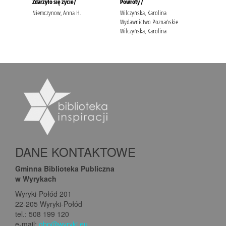
DANE KONTAKTOWE
Gminna Biblioteka Publiczna
w Wyrykach
Wyryki-Połód 201
22-205 Wyryki-Połód
tel.: 508 199 120
e-mail:
gbp@wyryki.eu