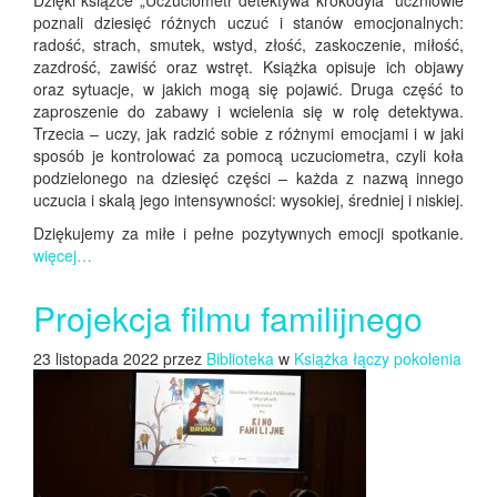
Dzięki książce „Uczuciometr detektywa krokodyla” uczniowie
poznali dziesięć różnych uczuć i stanów emocjonalnych:
radość, strach, smutek, wstyd, złość, zaskoczenie, miłość,
zazdrość, zawiść oraz wstręt. Książka opisuje ich objawy
oraz sytuacje, w jakich mogą się pojawić. Druga część to
zaproszenie do zabawy i wcielenia się w rolę detektywa.
Trzecia – uczy, jak radzić sobie z różnymi emocjami i w jaki
sposób je kontrolować za pomocą uczuciometra, czyli koła
podzielonego na dziesięć części – każda z nazwą innego
uczucia i skalą jego intensywności: wysokiej, średniej i niskiej.
Dziękujemy za miłe i pełne pozytywnych emocji spotkanie.
więcej…
Projekcja filmu familijnego
23 listopada 2022 przez
Biblioteka
w
Książka łączy pokolenia