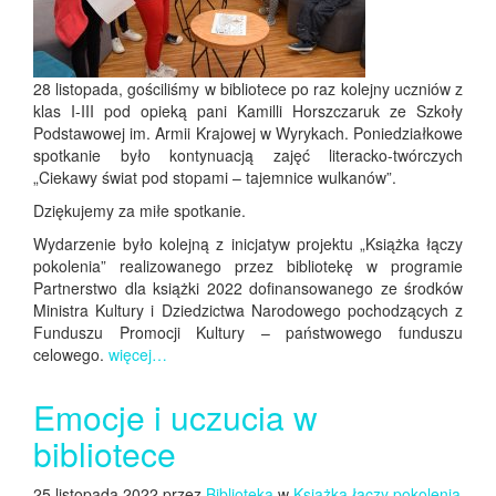
28 listopada, gościliśmy w bibliotece po raz kolejny uczniów z
klas I-III pod opieką pani Kamilli Horszczaruk ze Szkoły
Podstawowej im. Armii Krajowej w Wyrykach. Poniedziałkowe
spotkanie było kontynuacją zajęć literacko-twórczych
„Ciekawy świat pod stopami – tajemnice wulkanów”.
Dziękujemy za miłe spotkanie.
Wydarzenie było kolejną z inicjatyw projektu „Książka łączy
pokolenia” realizowanego przez bibliotekę w programie
Partnerstwo dla książki 2022 dofinansowanego ze środków
Ministra Kultury i Dziedzictwa Narodowego pochodzących z
Funduszu Promocji Kultury – państwowego funduszu
celowego.
więcej…
Emocje i uczucia w
bibliotece
25 listopada 2022 przez
Biblioteka
w
Książka łączy pokolenia