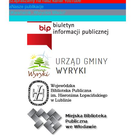
y
Zapraszamy na nasz kanał YouTube
a
Nasze publikacje
b
Kwartalnik „Wyryckie Wieści”
p
Zaproponuj książkę