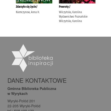
DANE KONTAKTOWE
Gminna Biblioteka Publiczna
w Wyrykach
Wyryki-Połód 201
22-205 Wyryki-Połód
tel.: 508 199 120