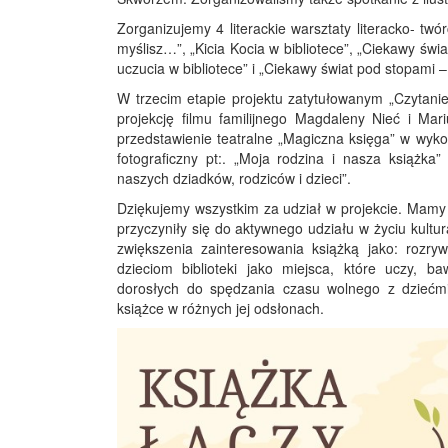
Zorganizujemy 4 literackie warsztaty literacko- twó
myślisz…”, „Kicia Kocia w bibliotece”, „Ciekawy świ
uczucia w bibliotece” i „Ciekawy świat pod stopami 
W trzecim etapie projektu zatytułowanym „Czytani
projekcję filmu familijnego Magdaleny Nieć i Ma
przedstawienie teatralne „Magiczna księga” w wyk
fotograficzny pt:. „Moja rodzina i nasza książka
naszych dziadków, rodziców i dzieci”.
Dziękujemy wszystkim za udział w projekcie. Mamy
przyczyniły się do aktywnego udziału w życiu kultura
zwiększenia zainteresowania książką jako: rozryw
dzieciom biblioteki jako miejsca, które uczy, b
dorosłych do spędzania czasu wolnego z dziećmi
książce w różnych jej odsłonach.