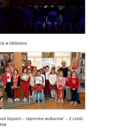
ia w bibliotece
t pod stopami – tajemnice wulkanów” – 2 cześć
atów