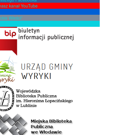
nasz kanał YouTube
e
ckie Wieści”
żkę