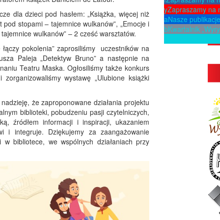
y
Zapraszamy na 
rcze dla dzieci pod hasłem: „Książka, więcej niż
a
Nasze publikacj
at pod stopami – tajemnice wulkanów”, „Emocje i
b
Kwartalnik „Wyry
– tajemnice wulkanów” – 2 cześć warsztatów.
p
Zaproponuj ksią
e łączy pokolenia” zaprosiliśmy uczestników na
riusza Paleja „Detektyw Bruno” a następnie na
onaniu Teatru Maska. Ogłosiliśmy także konkurs
” i zorganizowaliśmy wystawę „Ulubione książki
 nadzieję, że zaproponowane działania projektu
lnym biblioteki, pobudzeniu pasji czytelniczych,
ką, źródłem informacji i inspiracji, ukazaniem
awi i integruje. Dziękujemy za zaangażowanie
 w bibliotece, we wspólnych działaniach przy