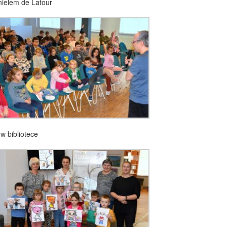
nielem de Latour
 w bibliotece