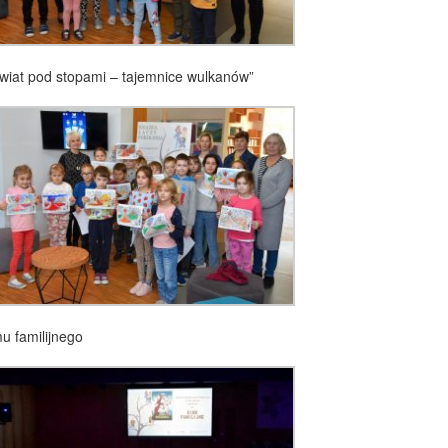
 świat pod stopami – tajemnice wulkanów”
mu familijnego