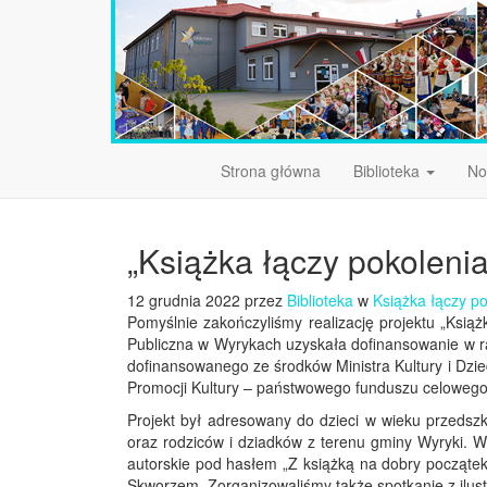
Strona główna
Biblioteka
No
„Książka łączy pokolenia”
12 grudnia 2022 przez
Biblioteka
w
Książka łączy p
Pomyślnie zakończyliśmy realizację projektu „Książ
Publiczna w Wyrykach uzyskała dofinansowanie w r
dofinansowanego ze środków Ministra Kultury i D
Promocji Kultury – państwowego funduszu celowego
Projekt był adresowany do dzieci w wieku przedsz
oraz rodziców i dziadków z terenu gminy Wyryki. 
autorskie pod hasłem „Z książką na dobry początek
Skworzem. Zorganizowaliśmy także spotkanie z ilus