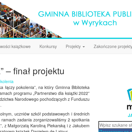
wości książkowe
Konkursy
Projekty
Zakończone projekt
 – finał projektu
okolenia
ka łączy pokolenia”, na który Gminna Biblioteka
amach programu „Partnerstwo dla książki 2022”
ziedzictwa Narodowego pochodzących z Funduszu
.
kolnym, uczniów szkół podstawowych i średnich
J
W ramach zadania zorganizowaliśmy 2 spotkania
Szukaj
”, z Małgorzatą Karoliną Piekarską i z Jakubem
tratorem książek Danielem de Latour.
f
Zapraszamy na 