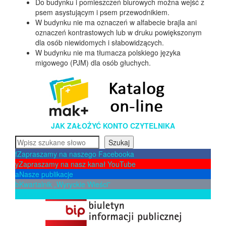
Do budynku i pomieszczeń biurowych można wejść z
psem asystującym i psem przewodnikiem.
W budynku nie ma oznaczeń w alfabecie brajla ani
oznaczeń kontrastowych lub w druku powiększonym
dla osób niewidomych i słabowidzących.
W budynku nie ma tłumacza polskiego języka
migowego (PJM) dla osób głuchych.
JAK ZAŁOŻYĆ KONTO CZYTELNIKA
Szukaj
Szukaj
f
Zapraszamy na naszego Facebooka
y
Zapraszamy na nasz kanał YouTube
a
Nasze publikacje
b
Kwartalnik „Wyryckie Wieści”
p
Zaproponuj książkę