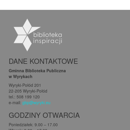
DANE KONTAKTOWE
Gminna Biblioteka Publiczna
w Wyrykach
Wyryki-Połód 201
22-205 Wyryki-Połód
tel.: 508 199 120
e-mail:
gbp@wyryki.eu
GODZINY OTWARCIA
Poniedziałek: 9.00 – 17.00