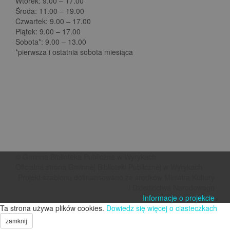
Wtorek: 9.00 – 17.00
Środa: 11.00 – 19.00
Czwartek: 9.00 – 17.00
Piątek: 9.00 – 17.00
Sobota*: 9.00 – 13.00
*pierwsza i ostatnia sobota miesiąca
© Gminna Biblioteka Publiczna w Wyrykach
Oficjalna strona Gminnej Biblioteki Publicznej w Wyrykach
Projekt szablonu dofinansowano ze środków Ministra Kultury
i Dziedzictwa Narodowego
Informacje o projekcie
Ta strona używa plików cookies.
Dowiedz się więcej o ciasteczkach
zamknij