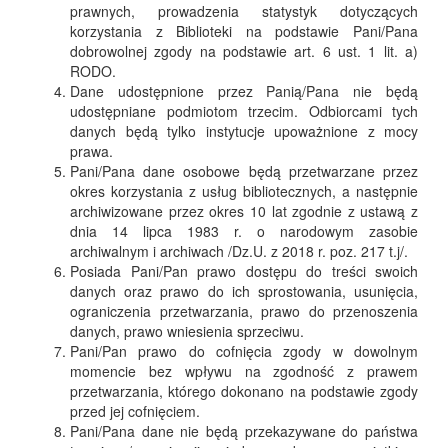
prawnych, prowadzenia statystyk dotyczących
korzystania z Biblioteki na podstawie Pani/Pana
dobrowolnej zgody na podstawie art. 6 ust. 1 lit. a)
RODO.
Dane udostępnione przez Panią/Pana nie będą
udostępniane podmiotom trzecim. Odbiorcami tych
danych będą tylko instytucje upoważnione z mocy
prawa.
Pani/Pana dane osobowe będą przetwarzane przez
okres korzystania z usług bibliotecznych, a następnie
archiwizowane przez okres 10 lat zgodnie z ustawą z
dnia 14 lipca 1983 r. o narodowym zasobie
archiwalnym i archiwach /Dz.U. z 2018 r. poz. 217 t.j/.
Posiada Pani/Pan prawo dostępu do treści swoich
danych oraz prawo do ich sprostowania, usunięcia,
ograniczenia przetwarzania, prawo do przenoszenia
danych, prawo wniesienia sprzeciwu.
Pani/Pan prawo do cofnięcia zgody w dowolnym
momencie bez wpływu na zgodność z prawem
przetwarzania, którego dokonano na podstawie zgody
przed jej cofnięciem.
Pani/Pana dane nie będą przekazywane do państwa