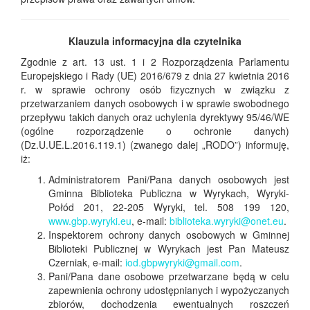
Klauzula informacyjna dla czytelnika
Zgodnie z art. 13 ust. 1 i 2 Rozporządzenia Parlamentu
Europejskiego i Rady (UE) 2016/679 z dnia 27 kwietnia 2016
r. w sprawie ochrony osób fizycznych w związku z
przetwarzaniem danych osobowych i w sprawie swobodnego
przepływu takich danych oraz uchylenia dyrektywy 95/46/WE
(ogólne rozporządzenie o ochronie danych)
(Dz.U.UE.L.2016.119.1) (zwanego dalej „RODO”) informuję,
iż:
Administratorem Pani/Pana danych osobowych jest
Gminna Biblioteka Publiczna w Wyrykach, Wyryki-
Połód 201, 22-205 Wyryki, tel. 508 199 120,
www.gbp.wyryki.eu
, e-mail:
biblioteka.wyryki@onet.eu
.
Inspektorem ochrony danych osobowych w Gminnej
Biblioteki Publicznej w Wyrykach jest Pan Mateusz
Czerniak, e-mail:
iod.gbpwyryki@gmail.com
.
Pani/Pana dane osobowe przetwarzane będą w celu
zapewnienia ochrony udostępnianych i wypożyczanych
zbiorów, dochodzenia ewentualnych roszczeń