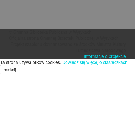
© Gminna Biblioteka Publiczna w Wyrykach
Oficjalna strona Gminnej Biblioteki Publicznej w Wyrykach
Projekt szablonu dofinansowano ze środków Ministra Kultury
i Dziedzictwa Narodowego
Informacje o projekcie
Ta strona używa plików cookies.
Dowiedz się więcej o ciasteczkach
zamknij