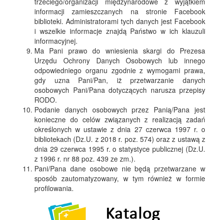
trzeciego/organizacji międzynarodowe z wyjątkiem
informacji zamieszczanych na stronie Facebook
biblioteki. Administratorami tych danych jest Facebook
i wszelkie informacje znajdą Państwo w ich klauzuli
informacyjnej.
Ma Pani prawo do wniesienia skargi do Prezesa
Urzędu Ochrony Danych Osobowych lub innego
odpowiedniego organu zgodnie z wymogami prawa,
gdy uzna Pani/Pan, iż przetwarzanie danych
osobowych Pani/Pana dotyczących narusza przepisy
RODO.
Podanie danych osobowych przez Panią/Pana jest
konieczne do celów związanych z realizacją zadań
określonych w ustawie z dnia 27 czerwca 1997 r. o
bibliotekach (Dz.U. z 2018 r. poz. 574) oraz z ustawą z
dnia 29 czerwca 1995 r. o statystyce publicznej (Dz.U.
z 1996 r. nr 88 poz. 439 ze zm.).
Pani/Pana dane osobowe nie będą przetwarzane w
sposób zautomatyzowany, w tym również w formie
profilowania.