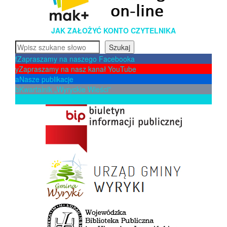
JAK ZAŁOŻYĆ KONTO CZYTELNIKA
Szukaj
Szukaj
f
Zapraszamy na naszego Facebooka
y
Zapraszamy na nasz kanał YouTube
a
Nasze publikacje
b
Kwartalnik „Wyryckie Wieści”
p
Zaproponuj książkę