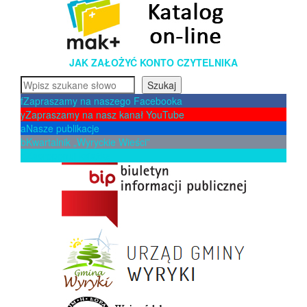
JAK ZAŁOŻYĆ KONTO CZYTELNIKA
Szukaj
Szukaj
f
Zapraszamy na naszego Facebooka
y
Zapraszamy na nasz kanał YouTube
a
Nasze publikacje
b
Kwartalnik „Wyryckie Wieści”
p
Zaproponuj książkę