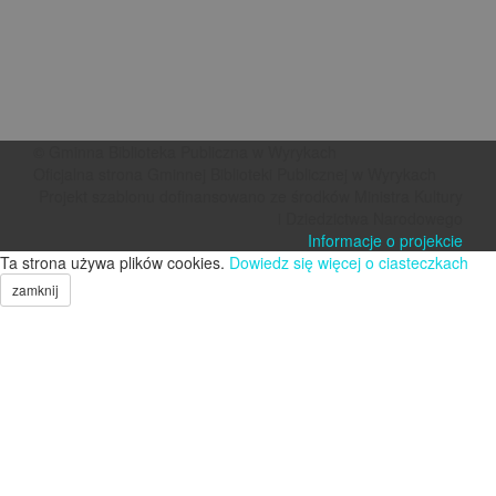
© Gminna Biblioteka Publiczna w Wyrykach
Oficjalna strona Gminnej Biblioteki Publicznej w Wyrykach
Projekt szablonu dofinansowano ze środków Ministra Kultury
i Dziedzictwa Narodowego
Informacje o projekcie
Ta strona używa plików cookies.
Dowiedz się więcej o ciasteczkach
zamknij