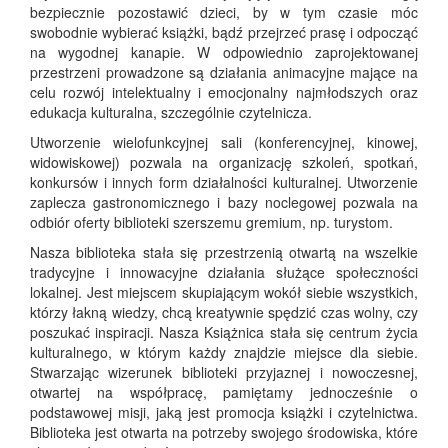
bezpiecznie pozostawić dzieci, by w tym czasie móc
swobodnie wybierać książki, bądź przejrzeć prasę i odpocząć
na wygodnej kanapie. W odpowiednio zaprojektowanej
przestrzeni prowadzone są działania animacyjne mające na
celu rozwój intelektualny i emocjonalny najmłodszych oraz
edukacja kulturalna, szczególnie czytelnicza.
Utworzenie wielofunkcyjnej sali (konferencyjnej, kinowej,
widowiskowej) pozwala na organizację szkoleń, spotkań,
konkursów i innych form działalności kulturalnej. Utworzenie
zaplecza gastronomicznego i bazy noclegowej pozwala na
odbiór oferty biblioteki szerszemu gremium, np. turystom.
Nasza biblioteka stała się przestrzenią otwartą na wszelkie
tradycyjne i innowacyjne działania służące społeczności
lokalnej. Jest miejscem skupiającym wokół siebie wszystkich,
którzy łakną wiedzy, chcą kreatywnie spędzić czas wolny, czy
poszukać inspiracji. Nasza Książnica stała się centrum życia
kulturalnego, w którym każdy znajdzie miejsce dla siebie.
Stwarzając wizerunek biblioteki przyjaznej i nowoczesnej,
otwartej na współpracę, pamiętamy jednocześnie o
podstawowej misji, jaką jest promocja książki i czytelnictwa.
Biblioteka jest otwarta na potrzeby swojego środowiska, które