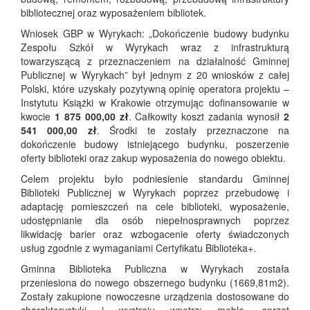
bibliotecznej oraz wyposażeniem bibliotek.
Wniosek GBP w Wyrykach: „Dokończenie budowy budynku
Zespołu Szkół w Wyrykach wraz z infrastrukturą
towarzyszącą z przeznaczeniem na działalność Gminnej
Publicznej w Wyrykach” był jednym z 20 wniosków z całej
Polski, które uzyskały pozytywną opinię operatora projektu –
Instytutu Książki w Krakowie otrzymując dofinansowanie w
kwocie
1 875 000,00 zł
. Całkowity koszt zadania wynosił
2
541 000,00 zł
. Środki te zostały przeznaczone na
dokończenie budowy istniejącego budynku, poszerzenie
oferty biblioteki oraz zakup wyposażenia do nowego obiektu.
Celem projektu było podniesienie standardu Gminnej
Biblioteki Publicznej w Wyrykach poprzez przebudowę i
adaptację pomieszczeń na cele biblioteki, wyposażenie,
udostępnianie dla osób niepełnosprawnych poprzez
likwidację barier oraz wzbogacenie oferty świadczonych
usług zgodnie z wymaganiami Certyfikatu Biblioteka+.
Gminna Biblioteka Publiczna w Wyrykach została
przeniesiona do nowego obszernego budynku (1669,81m2).
Zostały zakupione nowoczesne urządzenia dostosowane do