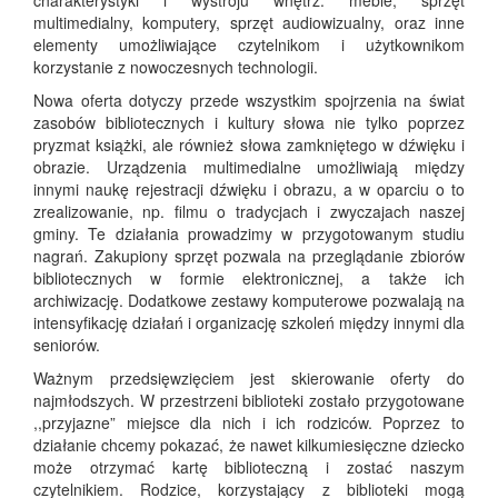
charakterystyki i wystroju wnętrz: meble, sprzęt
multimedialny, komputery, sprzęt audiowizualny, oraz inne
elementy umożliwiające czytelnikom i użytkownikom
korzystanie z nowoczesnych technologii.
Nowa oferta dotyczy przede wszystkim spojrzenia na świat
zasobów bibliotecznych i kultury słowa nie tylko poprzez
pryzmat książki, ale również słowa zamkniętego w dźwięku i
obrazie. Urządzenia multimedialne umożliwiają między
innymi naukę rejestracji dźwięku i obrazu, a w oparciu o to
zrealizowanie, np. filmu o tradycjach i zwyczajach naszej
gminy. Te działania prowadzimy w przygotowanym studiu
nagrań. Zakupiony sprzęt pozwala na przeglądanie zbiorów
bibliotecznych w formie elektronicznej, a także ich
archiwizację. Dodatkowe zestawy komputerowe pozwalają na
intensyfikację działań i organizację szkoleń między innymi dla
seniorów.
Ważnym przedsięwzięciem jest skierowanie oferty do
najmłodszych. W przestrzeni biblioteki zostało przygotowane
,,przyjazne” miejsce dla nich i ich rodziców. Poprzez to
działanie chcemy pokazać, że nawet kilkumiesięczne dziecko
może otrzymać kartę biblioteczną i zostać naszym
czytelnikiem. Rodzice, korzystający z biblioteki mogą