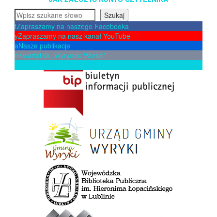
Szukaj
Szukaj
f
Zapraszamy na naszego Facebooka
y
Zapraszamy na nasz kanał YouTube
a
Nasze publikacje
b
Kwartalnik „Wyryckie Wieści”
p
Zaproponuj książkę