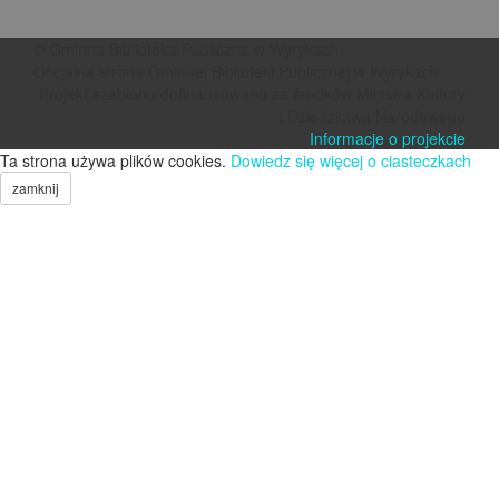
© Gminna Biblioteka Publiczna w Wyrykach
Oficjalna strona Gminnej Biblioteki Publicznej w Wyrykach
Projekt szablonu dofinansowano ze środków Ministra Kultury
i Dziedzictwa Narodowego
Informacje o projekcie
Ta strona używa plików cookies.
Dowiedz się więcej o ciasteczkach
zamknij