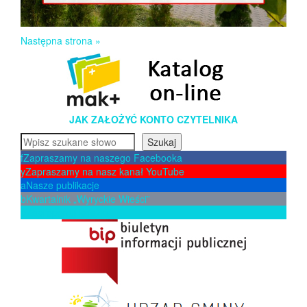
Następna strona »
JAK ZAŁOŻYĆ KONTO CZYTELNIKA
Szukaj
Szukaj
f
Zapraszamy na naszego Facebooka
y
Zapraszamy na nasz kanał YouTube
a
Nasze publikacje
b
Kwartalnik „Wyryckie Wieści”
p
Zaproponuj książkę