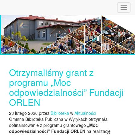
Toggl
navig
Otrzymaliśmy grant z
programu „Moc
odpowiedzialności” Fundacji
ORLEN
23 lutego 2026 przez
Biblioteka
w
Aktualności
Gminna Biblioteka Publiczna w Wyrykach otrzymała
dofinansowanie z programu grantowego
„Moc
odpowiedzialności” Fundacji ORLEN
na realizację