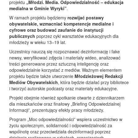
projektu
„Młodzi. Media. Odpowiedzialność – edukacja
medialna w Gminie Wyryki”
.
W ramach projektu będziemy
rozwijać postawy
obywatelskie, wzmacniać kompetencje medialne i
cyfrowe oraz budować zaufanie do instytucji
publicznych
poprzez cykl warsztatów edukacyjnych dla
młodzieży w wieku 13–19 lat.
Uczestnicy nauczą się rozpoznawać dezinformację i fake
newsy, weryfikować zdjęcia i materiały wideo, analizować
treści generowane przez sztuczną inteligencję oraz
odpowiedzialnie korzystać z mediów. Ważnym elementem
projektu będzie także utworzenie
Młodzieżowej Redakcji
Mediów Obywatelskich
, która będzie działać przy bibliotece
i tworzyć autorskie podcasty oraz materiały edukacyjne.
Projekt obejmie również spotkanie otwarte z dziennikarzem
dla mieszkańców oraz finałowy „Briefing Odpowiedzialnej
Informacji”, prezentujący efekty pracy młodzieży.
Program „Moc odpowiedzialności” wspiera uczestnictwo w
życiu społecznym, solidarność i odpowiedzialność za
wspólnotę oraz przeciwdziała dezinformacji poprzez
działania realizowane w szkołach, organizacjach