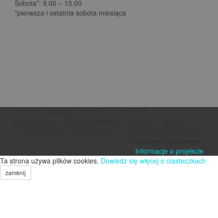
Sobota*: 9.00 – 13.00
*pierwsza i ostatnia sobota miesiąca
© Gminna Biblioteka Publiczna w Wyrykach
Oficjalna strona Gminnej Biblioteki Publicznej w Wyrykach
Projekt szablonu dofinansowano ze środków Ministra Kultury
i Dziedzictwa Narodowego
Informacje o projekcie
Ta strona używa plików cookies.
Dowiedz się więcej o ciasteczkach
zamknij