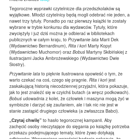
Tegoroczne wyprawki czytelnicze dla przedszkolaków są
wyjątkowe. Młodzi czytelnicy będą mogli odebrać nie jeden, a
nawet trzy tytuły. Ponadto po raz pierwszy książki te zostały
wybrane w trybie konkursu dla wydawców. Tytuły, które
zwyciężyły i już dziś można je odbierać w bibliotekach
publicznych w całym kraju, to
Przywitanie lata
Marii Dek
(Wydawnictwo Bernardinum),
Rita i koń
Marty Kopyt
(Wydawnictwo Muchomor) oraz
Bobuś
Martyny Skibińskiej z
ilustracjami Jacka Ambrożewskiego (Wydawnictwo Dwie
Siostry).
Przywitanie lata
to pięknie ilustrowana opowieść o tym, że
warto czekać na coś, czego się pragnie.
Rita i koń
jest
zaskakującą historią niecodziennej przyjaźni, która pokazuje,
jak to jest znaleźć się w czyichś butach (a wręcz podkowach).
Bobuś
udowadnia z kolei, że człowiek i maszyna mogą żyć w
symbiozie i darzyć się zaufaniem, ale i tak nic nie jest w
stanie zastąpić drugiego człowieka (a zwłaszcza Babci).
„Czytaj chwilę”
to hasło tegorocznej kampanii. Aby
zachęcić osoby nieczytające do sięgania po książkę potrzeba
przekazu podejmującego tematy, które żywo dotykają
odbiorców. Wspomniane wcześniej badania pokazują, że