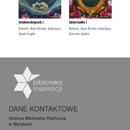
DANE KONTAKTOWE
Gminna Biblioteka Publiczna
w Wyrykach