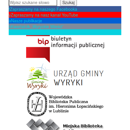
Szukaj
Szukaj
f
Zapraszamy na naszego Facebooka
y
Zapraszamy na nasz kanał YouTube
a
Nasze publikacje
b
Kwartalnik „Wyryckie Wieści”
p
Zaproponuj książkę