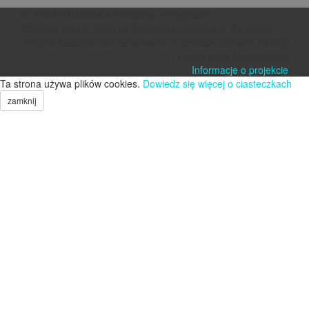
© Gminna Biblioteka Publiczna w Wyrykach
Oficjalna strona Gminnej Biblioteki Publicznej w Wyrykach
Projekt szablonu dofinansowano ze środków Ministra Kultury
i Dziedzictwa Narodowego
Informacje o projekcie
Ta strona używa plików cookies.
Dowiedz się więcej o ciasteczkach
zamknij