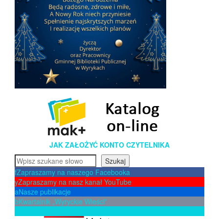
JAK ZAŁOŻYĆ KONTO CZYTELNIKA
Szukaj
Szukaj
f
Zapraszamy na naszego Facebooka
y
Zapraszamy na nasz kanał YouTube
a
Nasze publikacje
b
Kwartalnik „Wyryckie Wieści”
p
Zaproponuj książkę