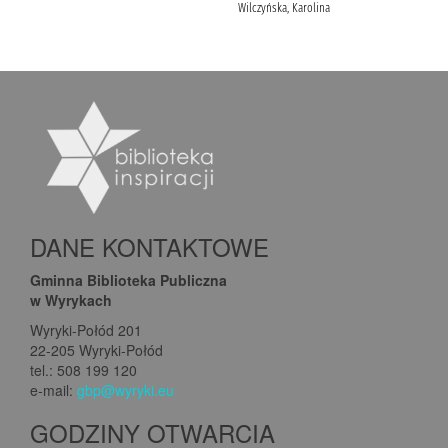
DANE KONTAKTOWE
Gminna Biblioteka Publiczna
w Wyrykach
Wyryki-Połód 201
22-205 Wyryki-Połód
tel.: 508 199 120
e-mail:
gbp@wyryki.eu
GODZINY OTWARCIA