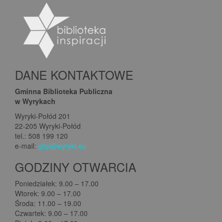
DANE KONTAKTOWE
Gminna Biblioteka Publiczna
w Wyrykach
Wyryki-Połód 201
22-205 Wyryki-Połód
tel.: 508 199 120
e-mail:
gbp@wyryki.eu
GODZINY OTWARCIA
Poniedziałek: 9.00 – 17.00
Wtorek: 9.00 – 17.00
Środa: 11.00 – 19.00
Czwartek: 9.00 – 17.00