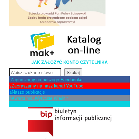
JAK ZAŁOŻYĆ KONTO CZYTELNIKA
Szukaj
Szukaj
f
Zapraszamy na naszego Facebooka
y
Zapraszamy na nasz kanał YouTube
a
Nasze publikacje
b
Kwartalnik „Wyryckie Wieści”
p
Zaproponuj książkę