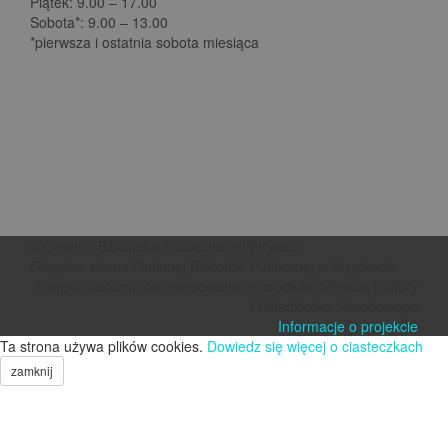
Piątek: 9.00 – 17.00
Sobota*: 9.00 – 13.00
*pierwsza i ostatnia sobota miesiąca
© Gminna Biblioteka Publiczna w Wyrykach
Oficjalna strona Gminnej Biblioteki Publicznej w Wyrykach
Projekt szablonu dofinansowano ze środków Ministra Kultury
i Dziedzictwa Narodowego
Informacje o projekcie
Ta strona używa plików cookies.
Dowiedz się więcej o ciasteczkach
zamknij