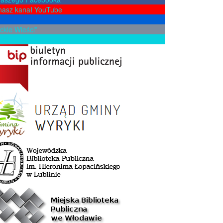
nasz kanał YouTube
e
ckie Wieści”
żkę