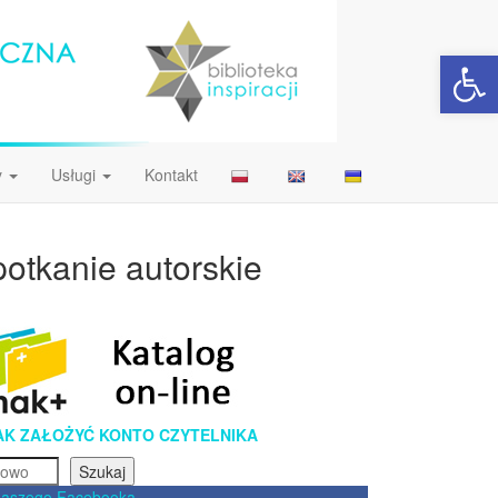
Open 
y
Usługi
Kontakt
otkanie autorskie
AK ZAŁOŻYĆ KONTO CZYTELNIKA
Szukaj
naszego Facebooka