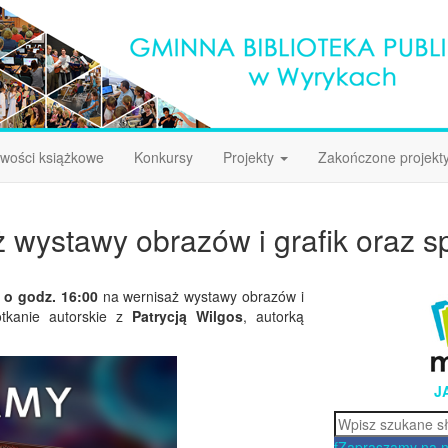
wości książkowe
Konkursy
Projekty
Zakończone projekt
 wystawy obrazów i grafik oraz sp
. o godz. 16:00
na wernisaż wystawy obrazów i
tkanie autorskie z
Patrycją Wilgos
, autorką
.
J
Szukaj
f
Zapraszamy na 