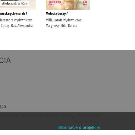
CIA
iąca
nansowano ze środków Ministra Kultury i Dziedzictwa
Narodowego
Informacje o projekcie