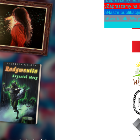
y
Zapraszamy na 
a
Nasze publikacj
b
Kwartalnik „Wyry
p
Zaproponuj ksią