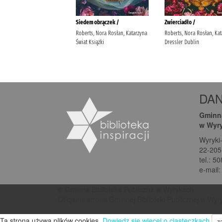
DA
Gminna
w Wyr
Wyryki
22-205
tel.: 5
e-mail
© Gminna Biblioteka Publiczna w Wyrykach
Oficjalna strona Gminnej Biblioteki Publicznej w Wy
Ta strona używa plików cookies.
Dowiedz się więcej o ciasteczkach
z