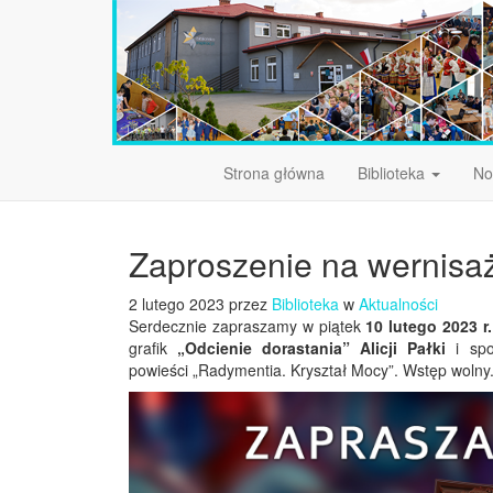
Strona główna
Biblioteka
No
Zaproszenie na wernisaż
2 lutego 2023 przez
Biblioteka
w
Aktualności
Serdecznie zapraszamy w piątek
10 lutego 2023 r
grafik
„Odcienie dorastania” Alicji Pałki
i spo
powieści „Radymentia. Kryształ Mocy”.
Wstęp wolny