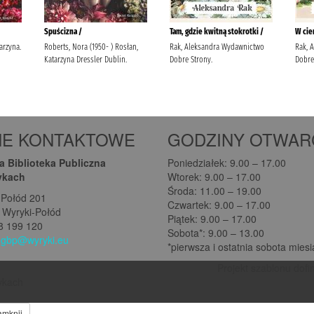
NE KONTAKTOWE
GODZINY OTWAR
 Biblioteka Publiczna
Poniedziałek: 9.00 – 17.00
ykach
Wtorek: 9.00 – 17.00
Środa: 11.00 – 19.00
-Połód 201
Czwartek: 9.00 – 17.00
 Wyryki-Połód
Piątek: 9.00 – 17.00
08 199 120
Sobota*: 9.00 – 13.00
:
gbp@wyryki.eu
*pierwsza i ostatnia sobota mies
Projekt szablonu dofi
rykach
amknij