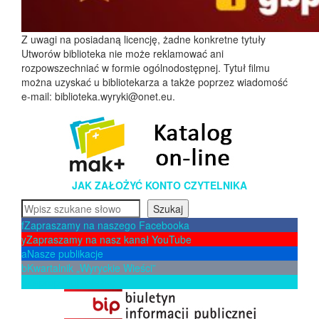
Z uwagi na posiadaną licencję, żadne konkretne tytuły
Utworów biblioteka nie może reklamować ani
rozpowszechniać w formie ogólnodostępnej. Tytuł filmu
można uzyskać u bibliotekarza a także poprzez wiadomość
e-mail: biblioteka.wyryki@onet.eu.
JAK ZAŁOŻYĆ KONTO CZYTELNIKA
Szukaj
Szukaj
f
Zapraszamy na naszego Facebooka
y
Zapraszamy na nasz kanał YouTube
a
Nasze publikacje
b
Kwartalnik „Wyryckie Wieści”
p
Zaproponuj książkę