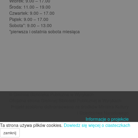
Wtorek: 9.00 – 17.00
Środa: 11.00 – 19.00
Czwartek: 9.00 – 17.00
Piątek: 9.00 – 17.00
Sobota*: 9.00 – 13.00
*pierwsza i ostatnia sobota miesiąca
© Gminna Biblioteka Publiczna w Wyrykach
Oficjalna strona Gminnej Biblioteki Publicznej w Wyrykach
Projekt szablonu dofinansowano ze środków Ministra Kultury
i Dziedzictwa Narodowego
Informacje o projekcie
Ta strona używa plików cookies.
Dowiedz się więcej o ciasteczkach
zamknij