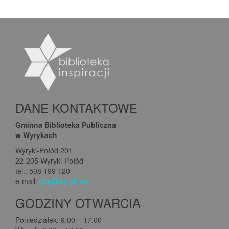
DANE KONTAKTOWE
Gminna Biblioteka Publiczna
w Wyrykach
Wyryki-Połód 201
22-205 Wyryki-Połód
tel.: 508 199 120
e-mail:
gbp@wyryki.eu
GODZINY OTWARCIA
Poniedziałek: 9.00 – 17.00