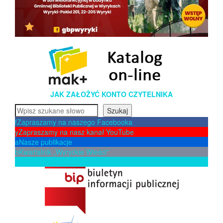
JAK ZAŁOŻYĆ KONTO CZYTELNIKA
Szukaj
Szukaj
f
Zapraszamy na naszego Facebooka
y
Zapraszamy na nasz kanał YouTube
a
Nasze publikacje
b
Kwartalnik „Wyryckie Wieści”
p
Zaproponuj książkę