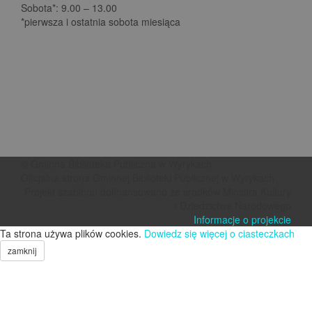
Sobota*: 9.00 – 13.00
*pierwsza i ostatnia sobota miesiąca
© Gminna Biblioteka Publiczna w Wyrykach
Oficjalna strona Gminnej Biblioteki Publicznej w Wyrykach
Projekt szablonu dofinansowano ze środków Ministra Kultury
i Dziedzictwa Narodowego
Informacje o projekcie
Ta strona używa plików cookies.
Dowiedz się więcej o ciasteczkach
zamknij