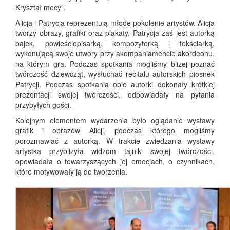
Kryształ mocy”.
Alicja i Patrycja reprezentują młode pokolenie artystów. Alicja
tworzy obrazy, grafiki oraz plakaty, Patrycja zaś jest autorką
bajek, powieściopisarką, kompozytorką i tekściarką,
wykonującą swoje utwory przy akompaniamencie akordeonu,
na którym gra. Podczas spotkania mogliśmy bliżej poznać
twórczość dziewcząt, wysłuchać recitalu autorskich piosnek
Patrycji. Podczas spotkania obie autorki dokonały krótkiej
prezentacji swojej twórczości, odpowiadały na pytania
przybyłych gości.
Kolejnym elementem wydarzenia było oglądanie wystawy
grafik i obrazów Alicji, podczas którego mogliśmy
porozmawiać z autorką. W trakcie zwiedzania wystawy
artystka przybliżyła widzom tajniki swojej twórczości,
opowiadała o towarzyszących jej emocjach, o czynnikach,
które motywowały ją do tworzenia.