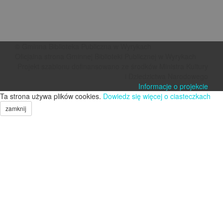
© Gminna Biblioteka Publiczna w Wyrykach
Oficjalna strona Gminnej Biblioteki Publicznej w Wyrykach
Projekt szablonu dofinansowano ze środków Ministra Kultury
i Dziedzictwa Narodowego
Informacje o projekcie
Ta strona używa plików cookies.
Dowiedz się więcej o ciasteczkach
zamknij