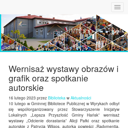
Toggl
navig
Wernisaż wystawy obrazów i
grafik oraz spotkanie
autorskie
16 lutego 2023 przez
Biblioteka
w
Aktualności
10 lutego w Gminnej Bibliotece Publicznej w Wyrykach odbył
się współorganizowany przez Stowarzyszenie Inicjatyw
Lokalnych „Lepsza Przyszłość Gminy Hańsk” wernisaż
wystawy „Odcienie dorastania” Alicji Pałki oraz spotkanie
autorskie z Patrycją Wilgos, autorką powieści „Radymentia.