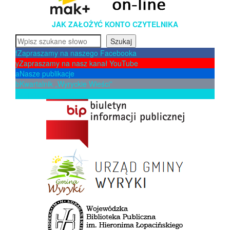
JAK ZAŁOŻYĆ KONTO CZYTELNIKA
Szukaj
Szukaj
f
Zapraszamy na naszego Facebooka
y
Zapraszamy na nasz kanał YouTube
a
Nasze publikacje
b
Kwartalnik „Wyryckie Wieści”
p
Zaproponuj książkę