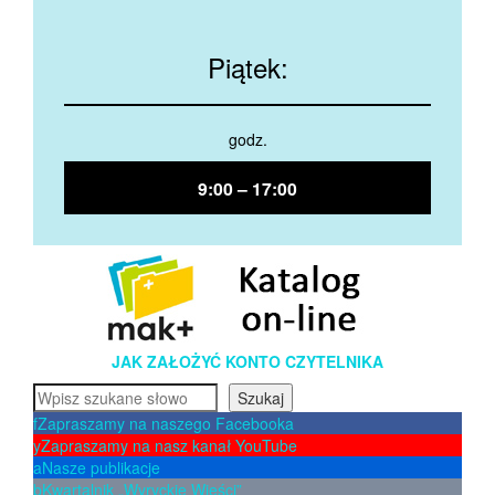
Piątek:
godz.
9:00 – 17:00
JAK ZAŁOŻYĆ KONTO CZYTELNIKA
Szukaj
Szukaj
f
Zapraszamy na naszego Facebooka
y
Zapraszamy na nasz kanał YouTube
a
Nasze publikacje
b
Kwartalnik „Wyryckie Wieści”