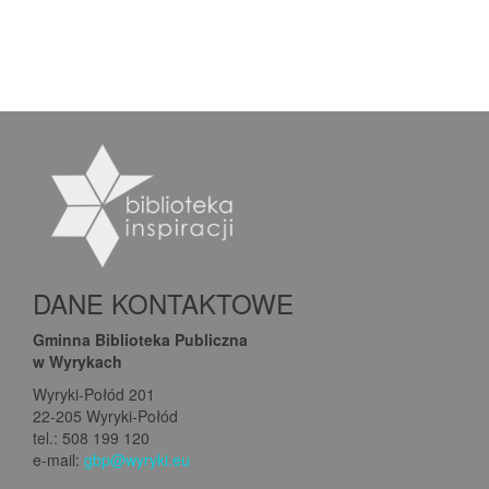
DANE KONTAKTOWE
Gminna Biblioteka Publiczna
w Wyrykach
Wyryki-Połód 201
22-205 Wyryki-Połód
tel.: 508 199 120
e-mail:
gbp@wyryki.eu