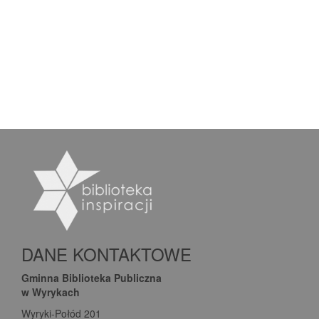
DANE KONTAKTOWE
Gminna Biblioteka Publiczna
w Wyrykach
Wyryki-Połód 201