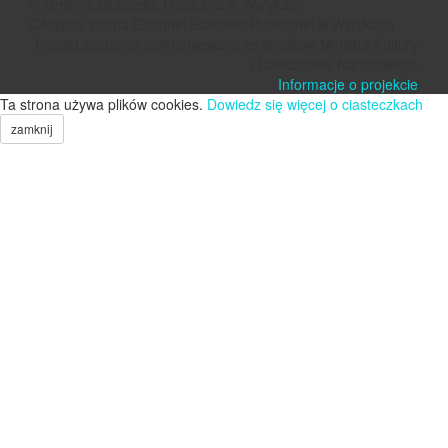
© Gminna Biblioteka Publiczna w Wyrykach
Oficjalna strona Gminnej Biblioteki Publicznej w Wyrykach
Projekt szablonu dofinansowano ze środków Ministra Kultury
i Dziedzictwa Narodowego
Informacje o projekcie
Ta strona używa plików cookies.
Dowiedz się więcej o ciasteczkach
zamknij