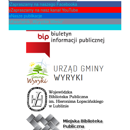
f
Zapraszamy na naszego Facebooka
y
Zapraszamy na nasz kanał YouTube
a
Nasze publikacje
b
Kwartalnik „Wyryckie Wieści”
p
Zaproponuj książkę