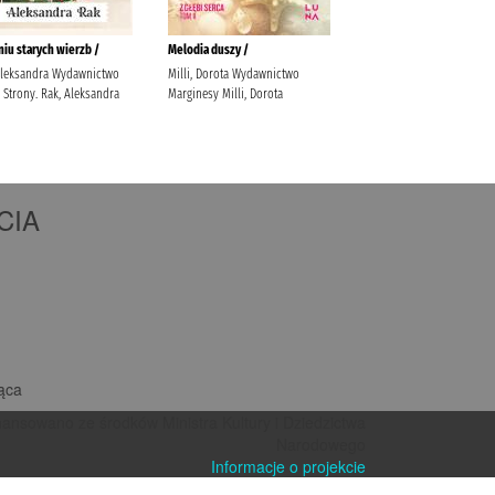
CIA
iąca
nansowano ze środków Ministra Kultury i Dziedzictwa
Narodowego
Informacje o projekcie