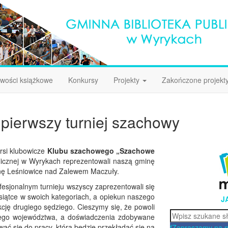
wości książkowe
Konkursy
Projekty
Zakończone projekt
 pierwszy turniej szachowy
arsi klubowicze
Klubu szachowego „Szachowe
licznej w Wyrykach reprezentowali naszą gminę
nę Leśniowice nad Zalewem Maczuły.
fesjonalnym turnieju wszyscy zaprezentowali się
esiątce w swoich kategoriach, a opiekun naszego
J
kcję drugiego sędziego. Cieszymy się, że powoli
Szukaj
ego województwa, a doświadczenia zdobywane
ć się do pracy, która będzie przekładać się na
f
Zapraszamy na 