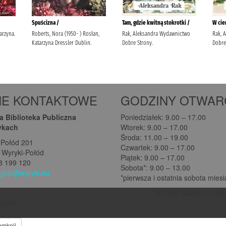
NE KONTAKTOWE
GODZINY OTWAR
 Biblioteka Publiczna
Poniedziałek: 9.00 – 17.00
ykach
Wtorek: 9.00 – 17.00
Środa: 11.00 – 19.00
-Połód 201
Czwartek: 9.00 – 17.00
 Wyryki-Połód
Piątek: 9.00 – 17.00
08 199 120
Sobota*: 9.00 – 13.00
:
gbp@wyryki.eu
*pierwsza i ostatnia sobota mies
Projekt szablonu dofi
rykach
amknij