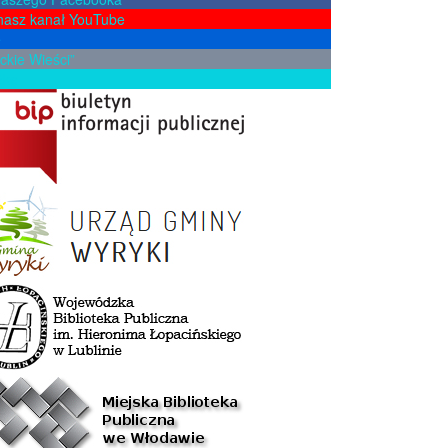
nasz kanał YouTube
e
ckie Wieści”
żkę