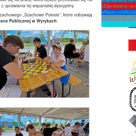
 z uprawiania tej wspaniałej dyscypliny.
y
Zapraszamy na 
a
Nasze publikacj
szachowego „Szachowe Polesie”, które odbywają
b
Kwartalnik „Wyry
otece Publicznej w Wyrykach
.
p
Zaproponuj ksią