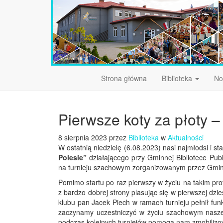
Strona główna
Biblioteka
No
Pierwsze koty za płoty –
8 sierpnia 2023 przez
Biblioteka
w
Aktualności
W ostatnią niedzielę (6.08.2023) nasi najmłodsi i st
Polesie”
działającego przy Gminnej Bibliotece Pub
na turnieju szachowym zorganizowanym przez Gmi
Pomimo startu po raz pierwszy w życiu na takim pro
z bardzo dobrej strony plasując się w pierwszej dzi
klubu pan Jacek Piech w ramach turnieju pełnił fun
zaczynamy uczestniczyć w życiu szachowym nasz
podczas kolejnych turniejów pomogą nam zmobilizowa