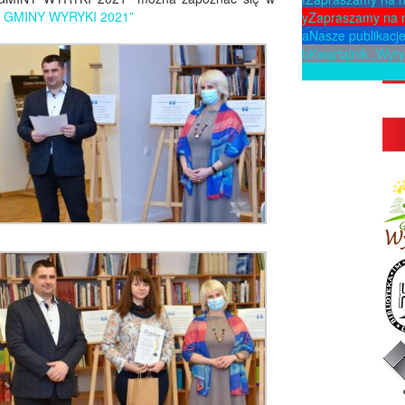
A GMINY WYRYKI 2021”
y
Zapraszamy na 
a
Nasze publikacj
b
Kwartalnik „Wyry
p
Zaproponuj ksią