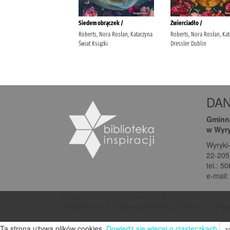
DA
Gminna
w Wyr
Wyryki
22-205
tel.: 5
e-mail
© Gminna Biblioteka Publiczna w Wyrykach
Oficjalna strona Gminnej Biblioteki Publicznej w Wy
Ta strona używa plików cookies.
Dowiedz się więcej o ciasteczkach
z