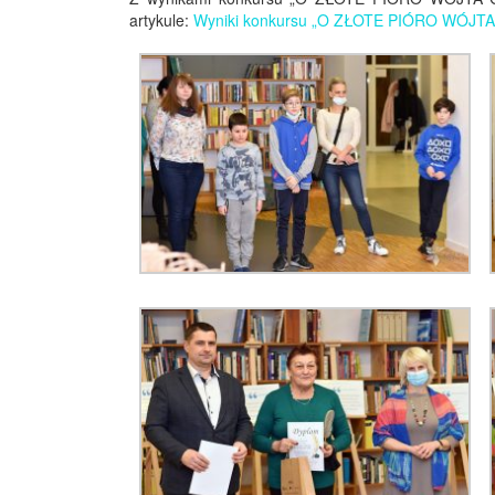
artykule:
Wyniki konkursu „O ZŁOTE PIÓRO WÓJT