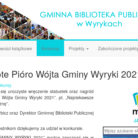
wości książkowe
Konkursy
Projekty
Zakończone projekt
te Pióro Wójta Gminy Wyryki 202
nkursy
się uroczyste wręczenie statuetek oraz nagród
ro Wójta Gminy Wyryki 2021”. pt. „Najciekawsze
znę”.
icz oraz Dyrektor Gminnej Biblioteki Publicznej
J
stnikom dziękujemy za udział w konkursie.
Szukaj
GMINY WYRYKI 2021” można zapoznać się w
f
Zapraszamy na 