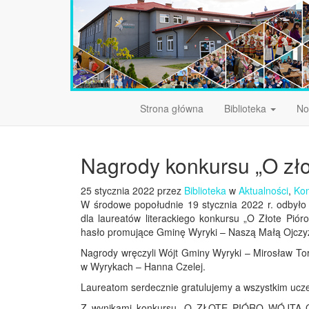
Strona główna
Biblioteka
No
Nagrody konkursu „O zło
25 stycznia 2022 przez
Biblioteka
w
Aktualności
,
Ko
W środowe popołudnie 19 stycznia 2022 r. odbyło 
dla laureatów literackiego konkursu „O Złote Pió
hasło promujące Gminę Wyryki – Naszą Małą Ojczy
Nagrody wręczyli Wójt Gminy Wyryki – Mirosław Torb
w Wyrykach – Hanna Czelej.
Laureatom serdecznie gratulujemy a wszystkim ucze
Z wynikami konkursu „O ZŁOTE PIÓRO WÓJTA 