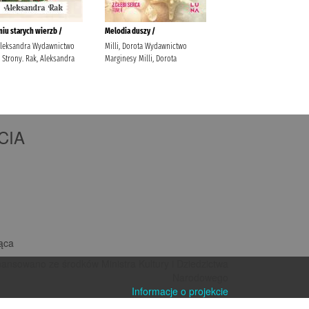
CIA
iąca
nansowano ze środków Ministra Kultury i Dziedzictwa
Narodowego
Informacje o projekcie