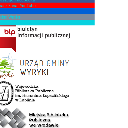
nasz kanał YouTube
e
ckie Wieści”
żkę