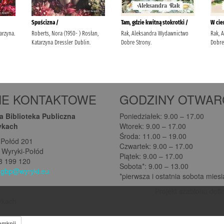
NE KONTAKTOWE
GODZINY OTWAR
 Biblioteka Publiczna
Poniedziałek: 9.00 – 17.00
ykach
Wtorek: 9.00 – 17.00
Środa: 11.00 – 19.00
-Połód 201
Czwartek: 9.00 – 17.00
 Wyryki-Połód
Piątek: 9.00 – 17.00
08 199 120
Sobota*: 9.00 – 13.00
:
gbp@wyryki.eu
*pierwsza i ostatnia sobota mies
Projekt szablonu dofi
rykach
amknij