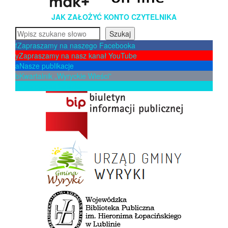
JAK ZAŁOŻYĆ KONTO CZYTELNIKA
Szukaj
Szukaj
f
Zapraszamy na naszego Facebooka
y
Zapraszamy na nasz kanał YouTube
a
Nasze publikacje
b
Kwartalnik „Wyryckie Wieści”
p
Zaproponuj książkę