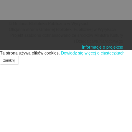
© Gminna Biblioteka Publiczna w Wyrykach
Oficjalna strona Gminnej Biblioteki Publicznej w Wyrykach
Projekt szablonu dofinansowano ze środków Ministra Kultury
i Dziedzictwa Narodowego
Informacje o projekcie
Ta strona używa plików cookies.
Dowiedz się więcej o ciasteczkach
zamknij