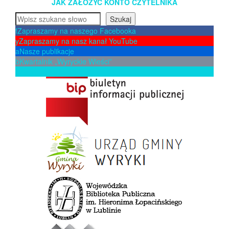
JAK ZAŁOŻYĆ KONTO CZYTELNIKA
Szukaj
Szukaj
f
Zapraszamy na naszego Facebooka
y
Zapraszamy na nasz kanał YouTube
a
Nasze publikacje
b
Kwartalnik „Wyryckie Wieści”
p
Zaproponuj książkę