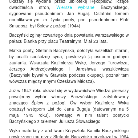
ukazały się wydane przez Bibliotekę Rękopisów, liczące
dwadzieścia stron,
Wiersze wybrane
Baczyńskiego,
sygnowane pseudonimem Jan Bugaj. Ostatnim tomem
opublikowanym za życia poety, pod pseudonimem Piotr
Smugosz, był Śpiew z pożogi (1944).
Baczyński zginął czwartego dnia powstania warszawskiego w
pałacu Blanka przy placu Teatralnym. Miał 23 lata.
Matka poety, Stefania Baczyńska, dołożyła wszelkich starań,
by ocalić spuściznę syna, powierzyć ją osobom godnym
zaufania. Wskazała Kazimierza Wykę, Jerzego Turowicza,
Jerzego Andrzejewskiego i Jarosława Iwaszkiewicza
(Baczyński bywał w Stawisku podczas okupacji, poznał tam
wówczas między innymi Czesława Miłosza).
Już w 1947 roku ukazał się w wydawnictwie Wiedza pierwszy
powojenny wybór wierszy Baczyńskiego, zatytułowany
znacząco Śpiew z pożogi. Ów wybór Kazimierz Wyka
opatrzył wstępem List do Jana Bugaja (datowanym na 5
maja 1943 roku), równając w nim talent poetycki
Baczyńskiego z talentem Juliusza Słowackiego.
Wyka materiały z archiwum Krzysztofa Kamila Baczyńskiego
powierzone mu przez Stefanię Baczyńską przekazał w 1964