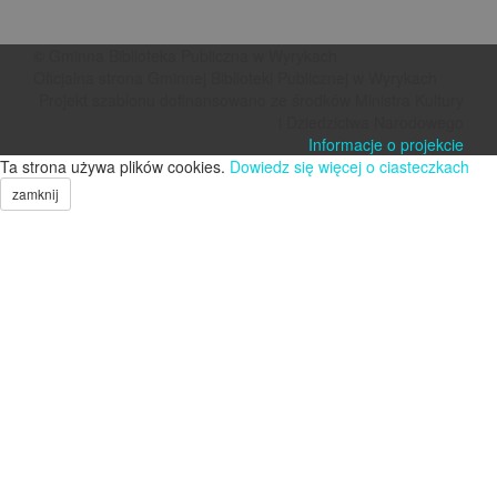
© Gminna Biblioteka Publiczna w Wyrykach
Oficjalna strona Gminnej Biblioteki Publicznej w Wyrykach
Projekt szablonu dofinansowano ze środków Ministra Kultury
i Dziedzictwa Narodowego
Informacje o projekcie
Ta strona używa plików cookies.
Dowiedz się więcej o ciasteczkach
zamknij