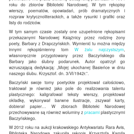
roku do zbiorów Biblioteki Narodowej. W tym rękopisy
wierszy, poematów, opowiadań, prób dramatycznych i
rozpraw krytycznoliterackich, a także rysunki i grafiki oraz
listy do rodziców.
W tym samym czasie zostały one uzupełnione rękopisami
przekazanymi Narodowej Książnicy przez rodzinę żony
poety, Barbary z Drapczyńskich. Wymienić tu można między
innymi rękopiśmienny tom
W żalu najczystszym
,
własnoręcznie przygotowany przez Baczyńskiego dla
Barbary jako ślubny podarunek. Autor opatrzył go
wzruszającą dedykacją: „Mojej ukochanej Basieńce w dniu
naszego ślubu. Krzysztof. dn. 3/VI/1942r.”.
Baczyński swoje tomy poetyckie projektował całościowo,
traktował je również jako pole do realizowania talentu
plastycznego: kaligrafował teksty wierszy, projektował
okładkę, wykonywał barwne ilustracje, zszywał karty,
dobierał papier… W zbiorach Biblioteki Narodowej
przechowywane są również woluminy z
pracami
plastycznymi
Baczyńskiego.
W 2012 roku na aukcji krakowskiego Antykwariatu Rara Avis,
Biblioteka Narodowa zakupiła rękopis Krzysztofa Kamila