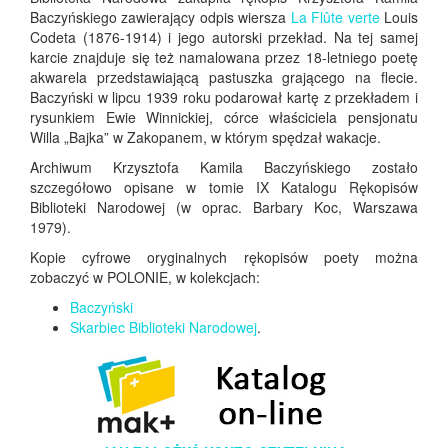
Baczyńskiego zawierający odpis wiersza
La Flûte verte
Louis
Codeta (1876-1914) i jego autorski przekład. Na tej samej
karcie znajduje się też namalowana przez 18-letniego poetę
akwarela przedstawiającą pastuszka grającego na flecie.
Baczyński w lipcu 1939 roku podarował kartę z przekładem i
rysunkiem Ewie Winnickiej, córce właściciela pensjonatu
Willa „Bajka” w Zakopanem, w którym spędzał wakacje.
Archiwum Krzysztofa Kamila Baczyńskiego zostało
szczegółowo opisane w tomie IX Katalogu Rękopisów
Biblioteki Narodowej (w oprac. Barbary Koc, Warszawa
1979).
Kopie cyfrowe oryginalnych rękopisów poety można
zobaczyć w POLONIE, w kolekcjach:
Baczyński
Skarbiec Biblioteki Narodowej
.