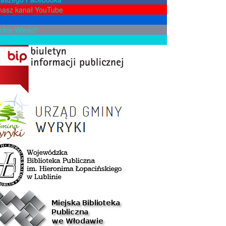
nasz kanał YouTube
e
ckie Wieści”
żkę