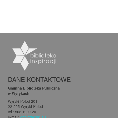
DANE KONTAKTOWE
Gminna Biblioteka Publiczna
w Wyrykach
Wyryki-Połód 201
22-205 Wyryki-Połód
tel.: 508 199 120
e-mail:
gbp@wyryki.eu