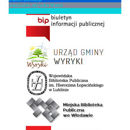
b
Kwartalnik „Wyryckie Wieści”
p
Zaproponuj książkę