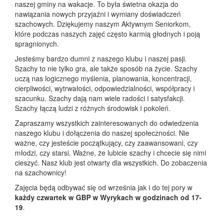
naszej gminy na wakacje. To była świetna okazja do
nawiązania nowych przyjaźni i wymiany doświadczeń
szachowych. Dziękujemy naszym Aktywnym Seniorkom,
które podczas naszych zajęć często karmią głodnych i poją
spragnionych.
Jesteśmy bardzo dumni z naszego klubu i naszej pasji.
Szachy to nie tylko gra, ale także sposób na życie. Szachy
uczą nas logicznego myślenia, planowania, koncentracji,
cierpliwości, wytrwałości, odpowiedzialności, współpracy i
szacunku. Szachy dają nam wiele radości i satysfakcji.
Szachy łączą ludzi z różnych środowisk i pokoleń.
Zapraszamy wszystkich zainteresowanych do odwiedzenia
naszego klubu i dołączenia do naszej społeczności. Nie
ważne, czy jesteście początkujący, czy zaawansowani, czy
młodzi, czy starsi. Ważne, że lubicie szachy i chcecie się nimi
cieszyć. Nasz klub jest otwarty dla wszystkich. Do zobaczenia
na szachownicy!
Zajęcia będą odbywać się od września jak i do tej pory w
każdy czwartek w GBP w Wyrykach w godzinach od 17-
19
.