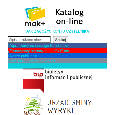
JAK ZAŁOŻYĆ KONTO CZYTELNIKA
Szukaj
Szukaj
f
Zapraszamy na naszego Facebooka
y
Zapraszamy na nasz kanał YouTube
a
Nasze publikacje
b
Kwartalnik „Wyryckie Wieści”
p
Zaproponuj książkę