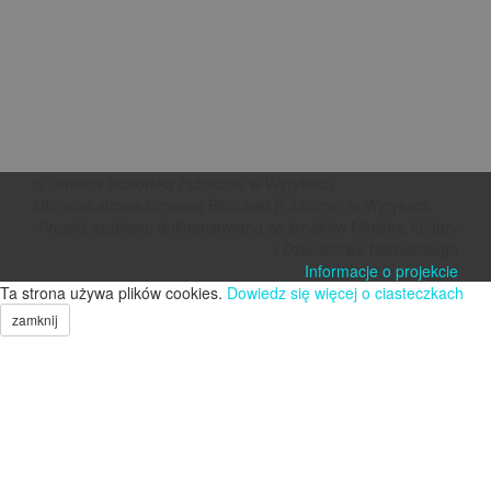
© Gminna Biblioteka Publiczna w Wyrykach
Oficjalna strona Gminnej Biblioteki Publicznej w Wyrykach
Projekt szablonu dofinansowano ze środków Ministra Kultury
i Dziedzictwa Narodowego
Informacje o projekcie
Ta strona używa plików cookies.
Dowiedz się więcej o ciasteczkach
zamknij