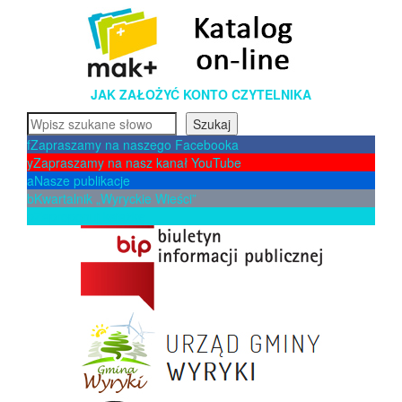
JAK ZAŁOŻYĆ KONTO CZYTELNIKA
Szukaj
Szukaj
f
Zapraszamy na naszego Facebooka
y
Zapraszamy na nasz kanał YouTube
a
Nasze publikacje
b
Kwartalnik „Wyryckie Wieści”
p
Zaproponuj książkę