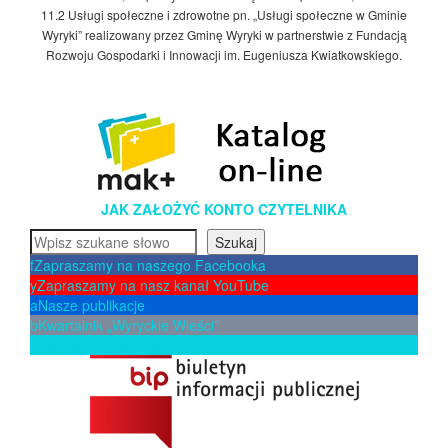
11.2 Usługi społeczne i zdrowotne pn. „Usługi społeczne w Gminie
Wyryki” realizowany przez Gminę Wyryki w partnerstwie z Fundacją
Rozwoju Gospodarki i Innowacji im. Eugeniusza Kwiatkowskiego.
JAK ZAŁOŻYĆ KONTO CZYTELNIKA
Szukaj
Szukaj
f
Zapraszamy na naszego Facebooka
y
Zapraszamy na nasz kanał YouTube
a
Nasze publikacje
b
Kwartalnik „Wyryckie Wieści”
p
Zaproponuj książkę