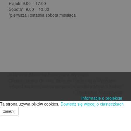
Piątek: 9.00 – 17.00
Sobota*: 9.00 – 13.00
*pierwsza i ostatnia sobota miesiąca
© Gminna Biblioteka Publiczna w Wyrykach
Oficjalna strona Gminnej Biblioteki Publicznej w Wyrykach
Projekt szablonu dofinansowano ze środków Ministra Kultury
i Dziedzictwa Narodowego
Informacje o projekcie
Ta strona używa plików cookies.
Dowiedz się więcej o ciasteczkach
zamknij