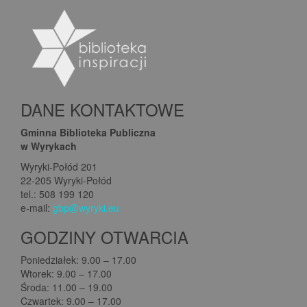
DANE KONTAKTOWE
Gminna Biblioteka Publiczna
w Wyrykach
Wyryki-Połód 201
22-205 Wyryki-Połód
tel.: 508 199 120
e-mail:
gbp@wyryki.eu
GODZINY OTWARCIA
Poniedziałek: 9.00 – 17.00
Wtorek: 9.00 – 17.00
Środa: 11.00 – 19.00
Czwartek: 9.00 – 17.00