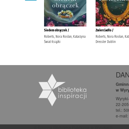
DA
Gminna
w Wyr
Wyryki
22-205
tel.: 5
e-mail
© Gminna Biblioteka Publiczna w Wyrykach