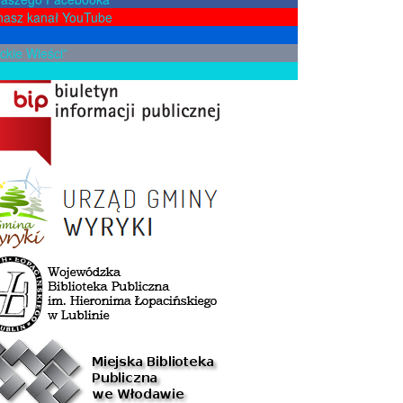
nasz kanał YouTube
e
ckie Wieści”
żkę