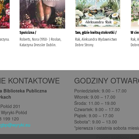
NE KONTAKTOWE
GODZINY OTWAR
 Biblioteka Publiczna
Poniedziałek: 9.00 – 17.00
ykach
Wtorek: 9.00 – 17.00
Środa: 11.00 – 19.00
-Połód 201
Czwartek: 9.00 – 17.00
 Wyryki-Połód
Piątek: 9.00 – 17.00
08 199 120
Sobota*: 9.00 – 13.00
:
gbp@wyryki.eu
*pierwsza i ostatnia sobota mies
Projekt szablonu dofi