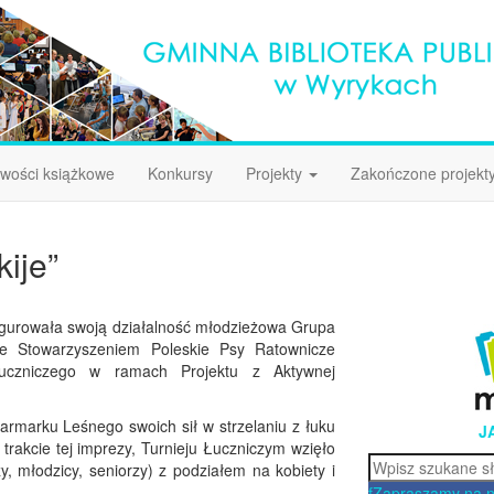
wości książkowe
Konkursy
Projekty
Zakończone projekt
ije”
gurowała swoją działalność młodzieżowa Grupa
 ze Stowarzyszeniem Poleskie Psy Ratownicze
łuczniczego w ramach Projektu z Aktywnej
armarku Leśnego swoich sił w strzelaniu z łuku
J
rakcie tej imprezy, Turnieju Łuczniczym wzięło
Szukaj
, młodzicy, seniorzy) z podziałem na kobiety i
f
Zapraszamy na 