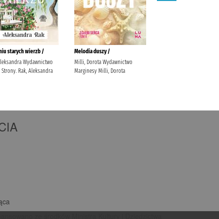
CIA
iąca
nansowano ze środków Ministra Kultury i Dziedzictwa