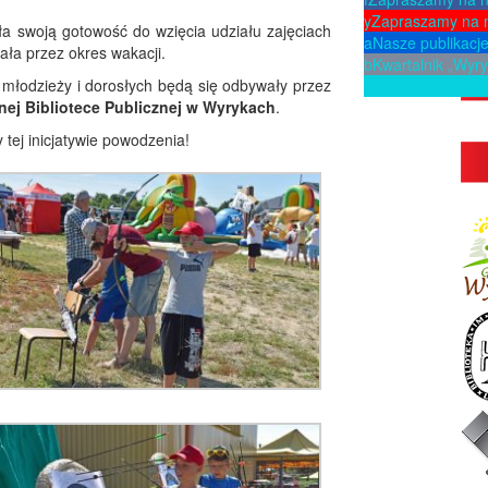
y
Zapraszamy na 
ła swoją gotowość do wzięcia udziału zajęciach
a
Nasze publikacj
ała przez okres wakacji.
b
Kwartalnik „Wyry
 młodzieży i dorosłych będą się odbywały przez
p
Zaproponuj ksią
nnej Bibliotece Publicznej w Wyrykach
.
tej inicjatywie powodzenia!