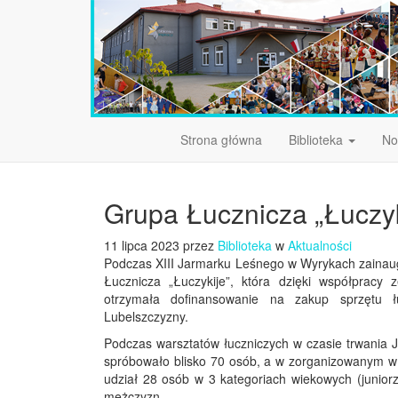
Strona główna
Biblioteka
No
Grupa Łucznicza „Łuczyk
11 lipca 2023 przez
Biblioteka
w
Aktualności
Podczas XIII Jarmarku Leśnego w Wyrykach zainau
Łucznicza „Łuczykije”, która dzięki współpracy
otrzymała dofinansowanie na zakup sprzętu 
Lubelszczyzny.
Podczas warsztatów łuczniczych w czasie trwania J
spróbowało blisko 70 osób, a w zorganizowanym w t
udział 28 osób w 3 kategoriach wiekowych (juniorzy
mężczyzn.