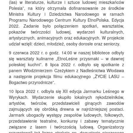
(las) w literaturze, kulturze i sztuce ludowej mieszkańców
Polesia”, na który otrzymała dofinansowanie ze środków
Ministra Kultury i Dziedzictwa Narodowego w ramach
Programu Narodowego Centrum Kultury EtnoPolska. Edycja
2022. Zadanie było połączeniem spotkań, warsztatów,
pokazów twórczości ludowej, wydarzeń kulturalnych,
artystycznych, animacyjnych oraz edukacyjnych. W projekcie
udział wzięli: dzieci, młodzież, osoby dorosłe oraz seniorzy.
9 czerwca 2022 r. o godz. 14:00 w naszej bibliotece odbyły
się warsztaty kulinarne „EtnoLeśne przysmaki – w dawnej
poleskiej kuchni”. 8 lipca 2022 r. odbyło się spotkanie z
panem Włodzimierzem Czeżykiem z Nadleśnictwa Włodawa
a następnie projekcja filmu edukacyjnego „ŻYCIE LASU –
Bogactwo przyrodnicze”.
10 lipca 2022 r. odbyła się XII edycja Jarmarku Leśnego w
Wyrykach. Wydarzenie skupiło lokalnych rękodzielników,
artystów, twórców, przedstawicieli ginących zawodów
zajmujących się obróbką drewna w najróżniejszej postaci.
Jarmark ubogaciły występy zespołów ludowych, folkowych,
przedstawienie teatralne, konkursy i zabawy tematycznie
związane z lasem i twórczością ludową. Organizatorzy
przygotowali też liczne atrakcje np. degustację pieczonego