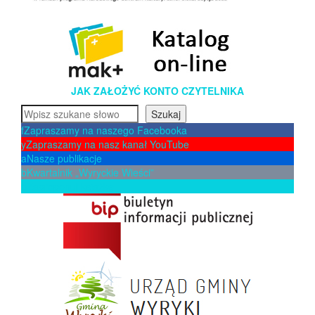
JAK ZAŁOŻYĆ KONTO CZYTELNIKA
Szukaj
Szukaj
f
Zapraszamy na naszego Facebooka
y
Zapraszamy na nasz kanał YouTube
a
Nasze publikacje
b
Kwartalnik „Wyryckie Wieści”
p
Zaproponuj książkę