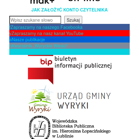
JAK ZAŁOŻYĆ KONTO CZYTELNIKA
Szukaj
Szukaj
f
Zapraszamy na naszego Facebooka
y
Zapraszamy na nasz kanał YouTube
a
Nasze publikacje
b
Kwartalnik „Wyryckie Wieści”
p
Zaproponuj książkę