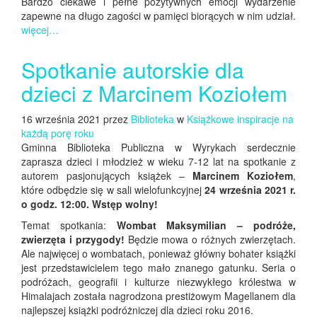
Bardzo ciekawe i pełne pozytywnych emocji wydarzenie
zapewne na długo zagości w pamięci biorących w nim udział.
więcej…
Spotkanie autorskie dla
dzieci z Marcinem Koziołem
16 września 2021 przez
Biblioteka
w
Książkowe inspiracje na
każdą porę roku
Gminna Biblioteka Publiczna w Wyrykach serdecznie
zaprasza dzieci i młodzież w wieku 7-12 lat na spotkanie z
autorem pasjonujących książek –
Marcinem Koziołem
,
które odbędzie się w sali wielofunkcyjnej
24 września 2021 r.
o godz. 12:00. Wstęp wolny!
Temat spotkania:
Wombat Maksymilian – podróże,
zwierzęta i przygody!
Będzie mowa o różnych zwierzętach.
Ale najwięcej o wombatach, ponieważ główny bohater książki
jest przedstawicielem tego mało znanego gatunku. Seria o
podróżach, geografii i kulturze niezwykłego królestwa w
Himalajach została nagrodzona prestiżowym Magellanem dla
najlepszej książki podróżniczej dla dzieci roku 2016.