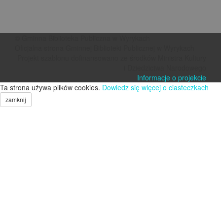
© Gminna Biblioteka Publiczna w Wyrykach
Oficjalna strona Gminnej Biblioteki Publicznej w Wyrykach
Projekt szablonu dofinansowano ze środków Ministra Kultury
i Dziedzictwa Narodowego
Informacje o projekcie
Ta strona używa plików cookies.
Dowiedz się więcej o ciasteczkach
zamknij