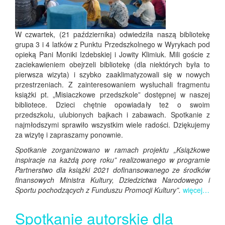
W czwartek, (21 października) odwiedziła naszą bibliotekę
grupa 3 i 4 latków z Punktu Przedszkolnego w Wyrykach pod
opieką Pani Moniki Izdebskiej i Jowity Klimiuk. Mili goście z
zaciekawieniem obejrzeli bibliotekę (dla niektórych była to
pierwsza wizyta) i szybko zaaklimatyzowali się w nowych
przestrzeniach. Z zainteresowaniem wysłuchali fragmentu
książki pt. „Misiaczkowe przedszkole” dostępnej w naszej
bibliotece. Dzieci chętnie opowiadały też o swoim
przedszkolu, ulubionych bajkach i zabawach. Spotkanie z
najmłodszymi sprawiło wszystkim wiele radości. Dziękujemy
za wizytę i zapraszamy ponownie.
Spotkanie zorganizowano w ramach projektu „Książkowe
inspiracje na każdą porę roku” realizowanego w programie
Partnerstwo dla książki 2021 dofinansowanego ze środków
finansowych Ministra Kultury, Dziedzictwa Narodowego i
Sportu pochodzących z Funduszu Promocji Kultury”.
więcej…
Spotkanie autorskie dla