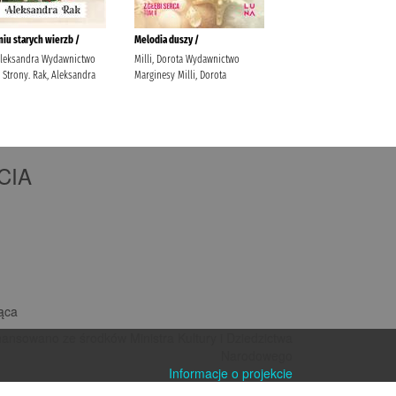
CIA
iąca
nansowano ze środków Ministra Kultury i Dziedzictwa
Narodowego
Informacje o projekcie