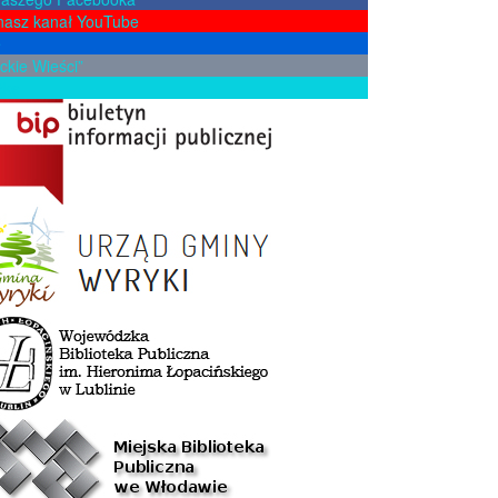
nasz kanał YouTube
e
ckie Wieści”
żkę