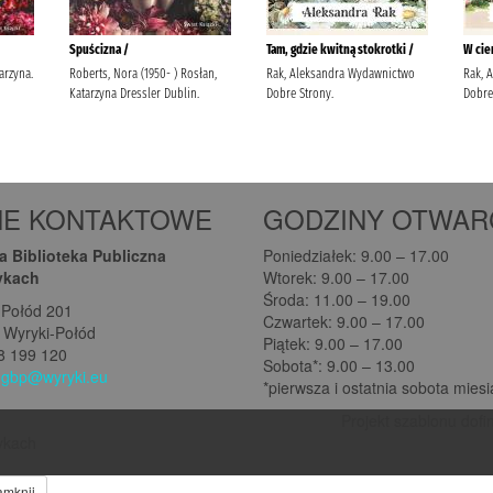
NE KONTAKTOWE
GODZINY OTWAR
 Biblioteka Publiczna
Poniedziałek: 9.00 – 17.00
ykach
Wtorek: 9.00 – 17.00
Środa: 11.00 – 19.00
-Połód 201
Czwartek: 9.00 – 17.00
 Wyryki-Połód
Piątek: 9.00 – 17.00
08 199 120
Sobota*: 9.00 – 13.00
:
gbp@wyryki.eu
*pierwsza i ostatnia sobota mies
Projekt szablonu dofi
rykach
amknij