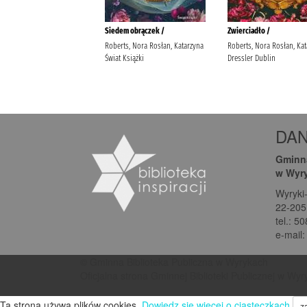
DA
Gminna
w Wyr
Wyryki
22-205
tel.: 5
e-mail
© Gminna Biblioteka Publiczna w Wyrykach
Oficjalna strona Gminnej Biblioteki Publicznej w Wy
Ta strona używa plików cookies.
Dowiedz się więcej o ciasteczkach
z