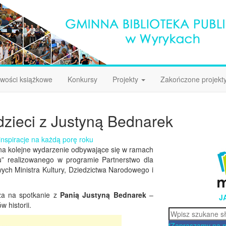
wości książkowe
Konkursy
Projekty
Zakończone projekt
dzieci z Justyną Bednarek
nspiracje na każdą porę roku
na kolejne wydarzenie odbywające się w ramach
ku” realizowanego w programie Partnerstwo dla
ych Ministra Kultury, Dziedzictwa Narodowego i
za na spotkanie z
Panią Justyną Bednarek
–
J
 historii.
Szukaj
f
Zapraszamy na 