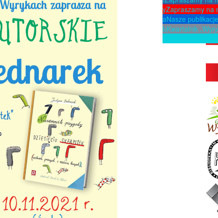
y
Zapraszamy na 
a
Nasze publikacj
b
Kwartalnik „Wyry
p
Zaproponuj ksią