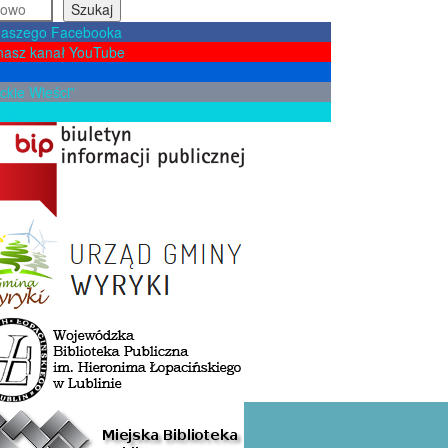
Szukaj
naszego Facebooka
nasz kanał YouTube
e
ckie Wieści”
żkę