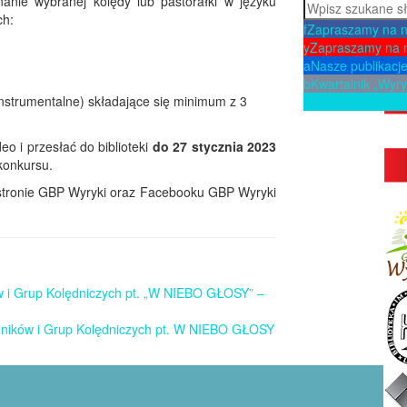
anie wybranej kolędy lub pastorałki w języku
Szukaj
ch:
f
Zapraszamy na 
y
Zapraszamy na 
a
Nasze publikacj
b
Kwartalnik „Wyry
instrumentalne) składające się minimum z 3
p
Zaproponuj ksią
o i przesłać do biblioteki
do 27 stycznia 2023
konkursu.
stronie GBP Wyryki oraz Facebooku GBP Wyryki
 i Grup Kolędniczych pt. „W NIEBO GŁOSY” –
dników i Grup Kolędniczych pt. W NIEBO GŁOSY