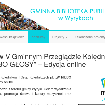
wości książkowe
Konkursy
Projekty
Zakończone projekt
 w V Gminnym Przeglądzie Kolędn
EBO GŁOSY” – Edycja online
Kolędników i Grup Kolędniczych pt.
„W NIEBO
ny online.
rodzin z terenu gminy Wyryki. Celem wydarzenia
nia, promocja śpiewu i kultury muzycznej oraz
J