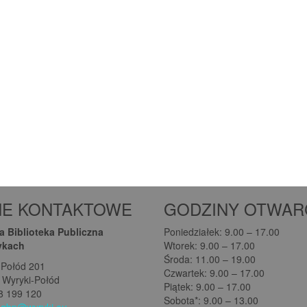
NE KONTAKTOWE
GODZINY OTWAR
 Biblioteka Publiczna
Poniedziałek: 9.00 – 17.00
ykach
Wtorek: 9.00 – 17.00
Środa: 11.00 – 19.00
-Połód 201
Czwartek: 9.00 – 17.00
 Wyryki-Połód
Piątek: 9.00 – 17.00
08 199 120
Sobota*: 9.00 – 13.00
:
gbp@wyryki.eu