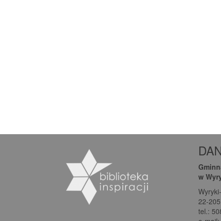
DA
Gminna
w Wyr
Wyryki
22-205
tel.: 5
e-mail