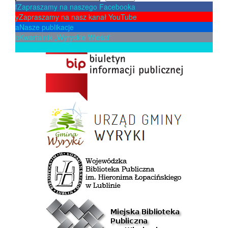
f
Zapraszamy na naszego Facebooka
y
Zapraszamy na nasz kanał YouTube
a
Nasze publikacje
b
Kwartalnik „Wyryckie Wieści”
p
Zaproponuj książkę