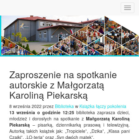
Toggl
navig
Zaproszenie na spotkanie
autorskie z Małgorzatą
Karoliną Piekarską
8 września 2022 przez
Biblioteka
w
Książka łączy pokolenia
13 września o godzinie 12:25
biblioteka zaprasza dzieci,
młodzież i dorosłych na spotkanie z
Małgorzatą Karoliną
Piekarską
– pisarką, dziennikarką prasową i telewizyjną.
Autorką takich książek jak: „Tropiciele”, „Dzika”, „Klasa pani
Czajki”, „LO-teria” oraz „Syn dwóch matek”.