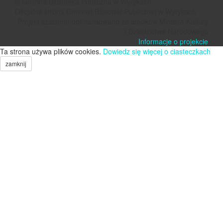
© Gminna Biblioteka Publiczna w Wyrykach
Oficjalna strona Gminnej Biblioteki Publicznej w Wyrykach
Projekt szablonu dofinansowano ze środków Ministra Kultury
i Dziedzictwa Narodowego
Informacje o projekcie
Ta strona używa plików cookies.
Dowiedz się więcej o ciasteczkach
zamknij