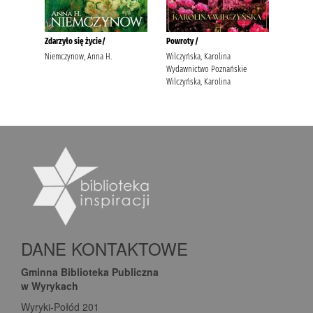
DANE KONTAKTOWE
Gminna Biblioteka Publiczna
w Wyrykach
Wyryki-Połód 201