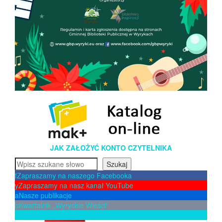
JAK ZAŁOŻYĆ KONTO CZYTELNIKA
Szukaj
Szukaj
f
Zapraszamy na naszego Facebooka
y
Zapraszamy na nasz kanał YouTube
a
Nasze publikacje
b
Kwartalnik „Wyryckie Wieści”
p
Zaproponuj książkę