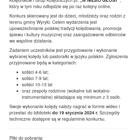
Kolędników i Grup Kolędniczych pt.
„W NIEBO GŁOSY”
,
który w tym roku odbędzie się po raz kolejny online.
Konkurs skierowany jest do dzieci, młodzieży oraz rodzin z
terenu gminy Wyryki. Celem wydarzenia jest
upowszechnianie polskiej tradycji kolędowania, promocja
śpiewu i kultury muzycznej oraz zaangażowanie odbiorców
we wspólne działania.
Zadaniem uczestników jest przygotowanie i wykonanie
wybranej kolędy lub pastorałki w języku polskim. Zgłoszenia
przyjmowane będą w kategoriach:
soliści 4-6 lat;
soliści 7-9 lat;
soliści 10-13 lat
oraz zespoły rodzinne (wokalne lub wokalno-
instrumentalne) składające się minimum z 3 osób.
Swoje wykonanie kolędy należy nagrać w formie wideo i
przesłać do biblioteki
do 19 stycznia 2024 r.
Szczegóły
techniczne dostępne są w regulaminie konkursu.
Pliki do pobrania: