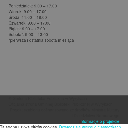
Poniedziałek: 9.00 – 17.00
Wtorek: 9.00 – 17.00
Środa: 11.00 – 19.00
Czwartek: 9.00 – 17.00
Piątek: 9.00 – 17.00
Sobota*: 9.00 – 13.00
*pierwsza i ostatnia sobota miesiąca
© Gminna Biblioteka Publiczna w Wyrykach
Oficjalna strona Gminnej Biblioteki Publicznej w Wyrykach
Projekt szablonu dofinansowano ze środków Ministra Kultury
i Dziedzictwa Narodowego
Informacje o projekcie
Ta strona używa plików cookies.
Dowiedz się więcej o ciasteczkach