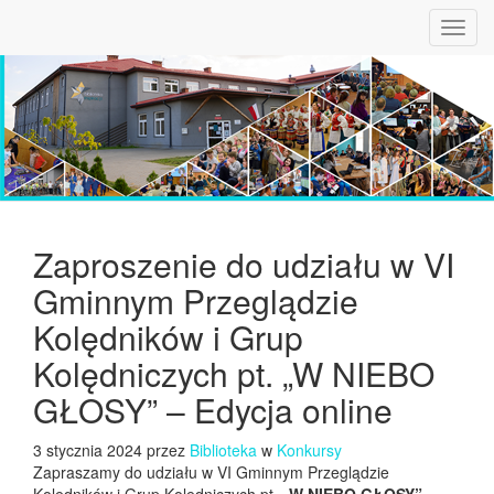
Toggl
navig
Zaproszenie do udziału w VI
Gminnym Przeglądzie
Kolędników i Grup
Kolędniczych pt. „W NIEBO
GŁOSY” – Edycja online
3 stycznia 2024 przez
Biblioteka
w
Konkursy
Zapraszamy do udziału w VI Gminnym Przeglądzie