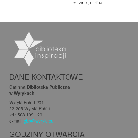
DANE KONTAKTOWE
Gminna Biblioteka Publiczna
w Wyrykach
Wyryki-Połód 201
22-205 Wyryki-Połód
tel.: 508 199 120
e-mail:
gbp@wyryki.eu
GODZINY OTWARCIA