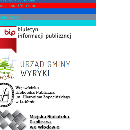
nasz kanał YouTube
e
ckie Wieści”
żkę