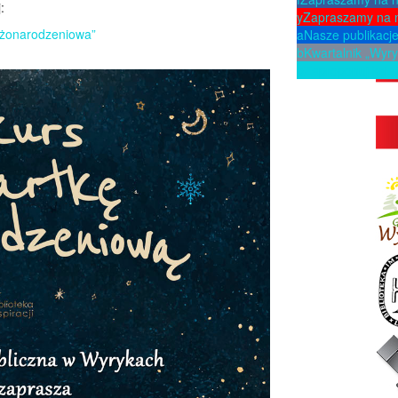
:
y
Zapraszamy na 
ożonarodzeniowa”
a
Nasze publikacj
b
Kwartalnik „Wyry
p
Zaproponuj ksią