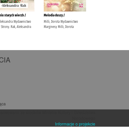
CIA
iąca
nansowano ze środków Ministra Kultury i Dziedzictwa
Narodowego
Informacje o projekcie