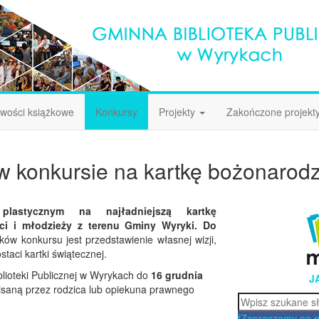
wości książkowe
Konkursy
Projekty
Zakończone projekt
 w konkursie na kartkę bożonaro
lastycznym na najładniejszą kartkę
ci i młodzieży z terenu Gminy Wyryki. Do
ów konkursu jest przedstawienie własnej wizji,
taci kartki świątecznej.
lioteki Publicznej w Wyrykach do
16 grudnia
J
isaną przez rodzica lub opiekuna prawnego
Szukaj
f
Zapraszamy na 