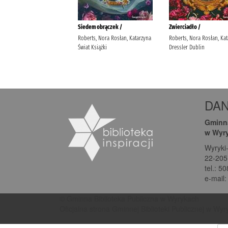
DA
Gminna
w Wyr
Wyryki
22-205
tel.: 5
e-mail
© Gminna Biblioteka Publiczna w Wyrykach
Oficjalna strona Gminnej Biblioteki Publicznej w Wy