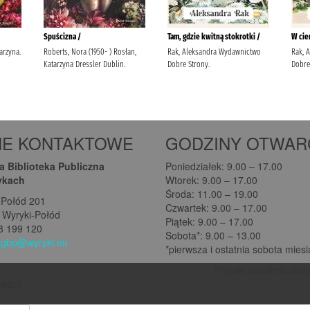
NE KONTAKTOWE
GODZINY OTWAR
 Biblioteka Publiczna
Poniedziałek: 9.00 – 17.00
ykach
Wtorek: 9.00 – 17.00
Środa: 11.00 – 19.00
-Połód 201
Czwartek: 9.00 – 17.00
 Wyryki-Połód
Piątek: 9.00 – 17.00
08 199 120
Sobota*: 9.00 – 13.00
:
gbp@wyryki.eu
*pierwsza i ostatnia sobota mies
Projekt szablonu dofi
rykach