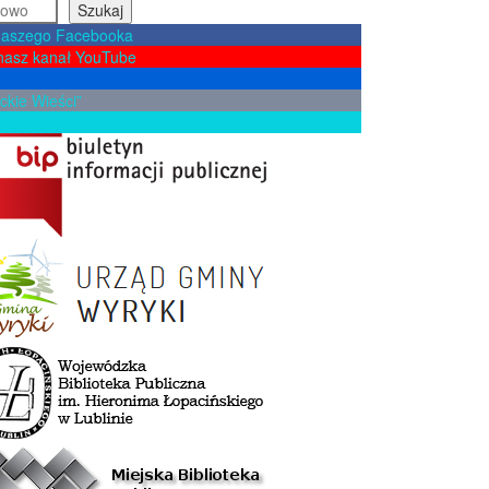
Szukaj
naszego Facebooka
nasz kanał YouTube
e
ckie Wieści”
żkę