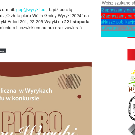
Szukaj
s e-mail:
gbp@wyryki.eu,
bądź pocztą
f
Zapraszamy na 
urs „O złote pióro Wójta Gminy Wyryki 2024
”
na
y
Zapraszamy na 
yryki-Połód 201, 22-205 Wyryki do
22 listopada
a
Nasze publikacj
ieniem i nazwiskiem autora oraz zawierać
b
Kwartalnik „Wyry
p
Zaproponuj ksią
ierz