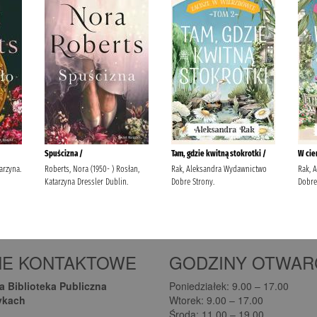
NE KONTAKTOWE
GODZINY OTWAR
 Biblioteka Publiczna
Poniedziałek: 9.00 – 17.00
ykach
Wtorek: 9.00 – 17.00
Środa: 11.00 – 19.00