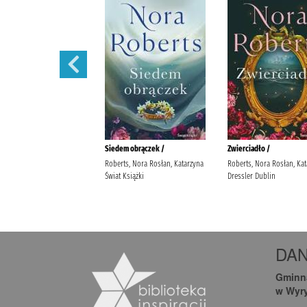
DA
Gminna
w Wyr