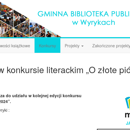
wości książkowe
Konkursy
Projekty
Zakończone projekt
 konkursie literackim „O złote p
za do udziału w kolejnej edycji konkursu
 2024”.
yki :
J