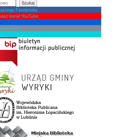
Szukaj
naszego Facebooka
nasz kanał YouTube
e
ckie Wieści”
żkę