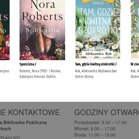
NE KONTAKTOWE
GODZINY OTWAR
 Biblioteka Publiczna
Poniedziałek: 9.00 – 17.00
ykach
Wtorek: 9.00 – 17.00
Środa: 11.00 – 19.00
-Połód 201