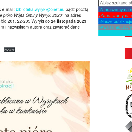
Szukaj
s e-mail:
biblioteka.wyryki@onet.eu
bądź pocztą
f
Zapraszamy na 
te pióro Wójta Gminy Wyryki 2023
” na adres
y
Zapraszamy na 
Połód 201, 22-205 Wyryki do
24 listopada 2023
a
Nasze publikacj
m i nazwiskiem autora oraz zawierać dane
b
Kwartalnik „Wyry
p
Zaproponuj ksią
”
Pobierz