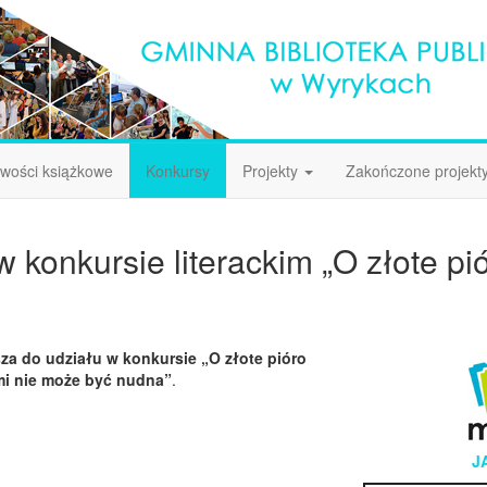
wości książkowe
Konkursy
Projekty
Zakończone projekt
 konkursie literackim „O złote p
za do udziału w konkursie „O złote pióro
mi nie może być nudna”
.
J