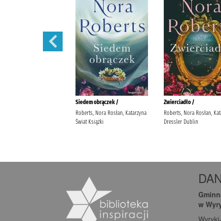
DA
Gminna
w Wyr
Wyryki