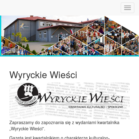
Toggl
navig
Wyryckie Wieści
Zapraszamy do zapoznania się z wydaniami kwartalnika
„Wyryckie Wieści”.
Gazeta jest kwartalnikiem o charakterze kulturalno-