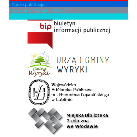
a
Nasze publikacje
b
Kwartalnik „Wyryckie Wieści”
p
Zaproponuj książkę