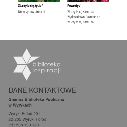
DANE KONTAKTOWE
Gminna Biblioteka Publiczna
w Wyrykach
Wyryki-Połód 201
22-205 Wyryki-Połód
tel.: 508 199 120