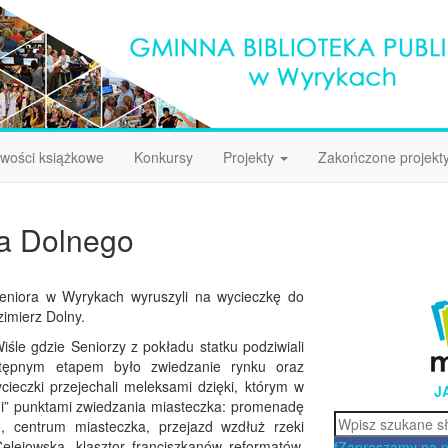
wości książkowe
Konkursy
Projekty
Zakończone projekt
a Dolnego
Seniora w Wyrykach wyruszyli na wycieczkę do
zimierz Dolny.
śle gdzie Seniorzy z pokładu statku podziwiali
astępnym etapem było zwiedzanie rynku oraz
ycieczki przejechali meleksami dzięki, którym w
J
ymi” punktami zwiedzania miasteczka: promenadę
Szukaj
ze, centrum miasteczka, przejazd wzdłuż rzeki
lejowską, klasztor franciszkanów reformatów,
f
Zapraszamy na 