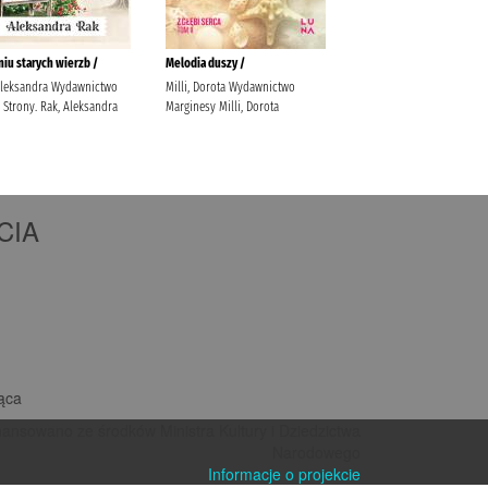
CIA
iąca
nansowano ze środków Ministra Kultury i Dziedzictwa
Narodowego
Informacje o projekcie