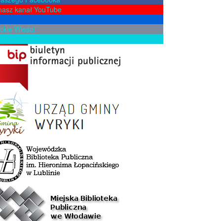
nasz kanał YouTube
e
ckie Wieści”
żkę