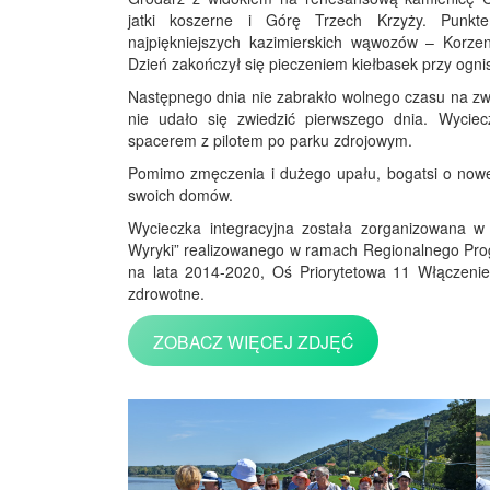
jatki koszerne i Górę Trzech Krzyży. Punk
najpiękniejszych kazimierskich wąwozów – Korzen
Dzień zakończył się pieczeniem kiełbasek przy ogni
Następnego dnia nie zabrakło wolnego czasu na zwi
nie udało się zwiedzić pierwszego dnia. Wyci
spacerem z pilotem po parku zdrojowym.
Pomimo zmęczenia i dużego upału, bogatsi o nowe 
swoich domów.
Wycieczka integracyjna została zorganizowana w
Wyryki” realizowanego w ramach Regionalnego Pr
na lata 2014-2020, Oś Priorytetowa 11 Włączenie
zdrowotne.
ZOBACZ WIĘCEJ ZDJĘĆ