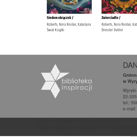
DA
Gminna
w Wyr
Wyryki
22-205
tel.: 5
e-mail
© Gminna Biblioteka Publiczna w Wyrykach
Oficjalna strona Gminnej Biblioteki Publicznej w Wy