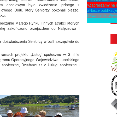
tem docelowym było zwiedzanie jednego z
y
Zapraszamy na 
iowego Dołu, który Seniorzy pokonali pieszo.
a
Nasze publikacj
sku.
b
Kwartalnik „Wyry
p
Zaproponuj ksią
edzanie Małego Rynku i innych atrakcji których
eczkę zakończono przejazdem do Nałęczowa i
doświadczenia Seniorzy wrócili szczęśliwie do
 ramach projektu „Usługi społeczne w Gminie
ogramu Operacyjnego Województwa Lubelskiego
 społeczne, Działanie 11.2 Usługi społeczne i