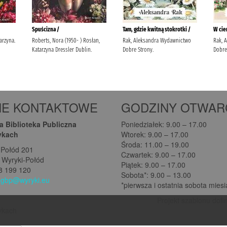
NE KONTAKTOWE
GODZINY OTWAR
 Biblioteka Publiczna
Poniedziałek: 9.00 – 17.00
ykach
Wtorek: 9.00 – 17.00
Środa: 11.00 – 19.00
-Połód 201
Czwartek: 9.00 – 17.00
 Wyryki-Połód
Piątek: 9.00 – 17.00
08 199 120
Sobota*: 9.00 – 13.00
:
gbp@wyryki.eu
*pierwsza i ostatnia sobota mies
Projekt szablonu dofi
rykach