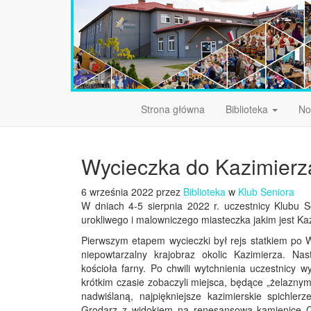
Strona główna
Biblioteka
No
Wycieczka do Kazimierz
6 września 2022 przez
Biblioteka
w
Klub Seniora
W dniach 4-5 sierpnia 2022 r. uczestnicy Klubu 
urokliwego i malowniczego miasteczka jakim jest Ka
Pierwszym etapem wycieczki był rejs statkiem po Wi
niepowtarzalny krajobraz okolic Kazimierza. N
kościoła farny. Po chwili wytchnienia uczestnicy w
krótkim czasie zobaczyli miejsca, będące „żelazn
nadwiślaną, najpiękniejsze kazimierskie spichler
Grodarz z widokiem na renesansową kamienicę Ce