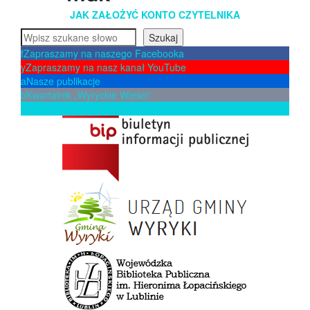
JAK ZAŁOŻYĆ KONTO CZYTELNIKA
Szukaj
Szukaj
f
Zapraszamy na naszego Facebooka
y
Zapraszamy na nasz kanał YouTube
a
Nasze publikacje
b
Kwartalnik „Wyryckie Wieści”
p
Zaproponuj książkę