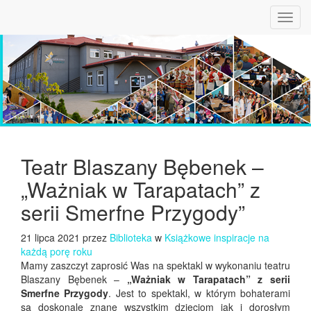
Toggl
navig
Teatr Blaszany Bębenek –
„Ważniak w Tarapatach” z
serii Smerfne Przygody”
21 lipca 2021 przez
Biblioteka
w
Książkowe inspiracje na
każdą porę roku
Mamy zaszczyt zaprosić Was na spektakl w wykonaniu teatru
Blaszany Bębenek –
„Ważniak w Tarapatach” z serii
Smerfne Przygody
. Jest to spektakl, w którym bohaterami
są doskonale znane wszystkim dzieciom jak i dorosłym