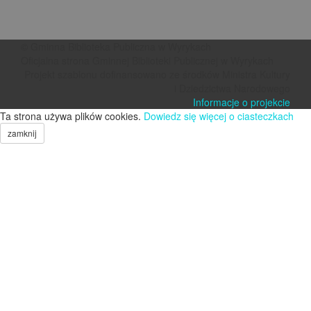
© Gminna Biblioteka Publiczna w Wyrykach
Oficjalna strona Gminnej Biblioteki Publicznej w Wyrykach
Projekt szablonu dofinansowano ze środków Ministra Kultury
i Dziedzictwa Narodowego
Informacje o projekcie
Ta strona używa plików cookies.
Dowiedz się więcej o ciasteczkach
zamknij