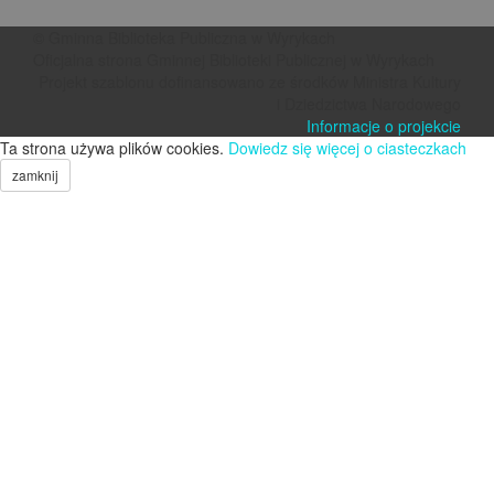
© Gminna Biblioteka Publiczna w Wyrykach
Oficjalna strona Gminnej Biblioteki Publicznej w Wyrykach
Projekt szablonu dofinansowano ze środków Ministra Kultury
i Dziedzictwa Narodowego
Informacje o projekcie
Ta strona używa plików cookies.
Dowiedz się więcej o ciasteczkach
zamknij