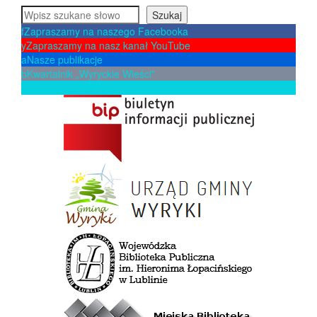
Szukaj
Szukaj
f
Zapraszamy na naszego Facebooka
y
Zapraszamy na nasz kanał YouTube
a
Nasze publikacje
b
Kwartalnik „Wyryckie Wieści”
p
Zaproponuj książkę