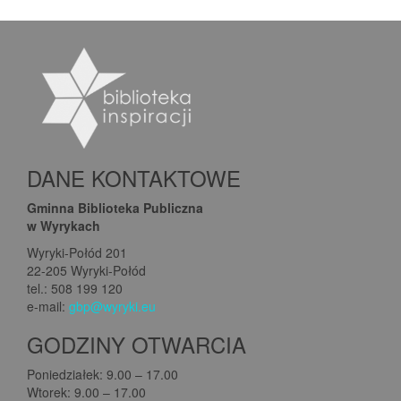
DANE KONTAKTOWE
Gminna Biblioteka Publiczna
w Wyrykach
Wyryki-Połód 201
22-205 Wyryki-Połód
tel.: 508 199 120
e-mail:
gbp@wyryki.eu
GODZINY OTWARCIA
Poniedziałek: 9.00 – 17.00
Wtorek: 9.00 – 17.00