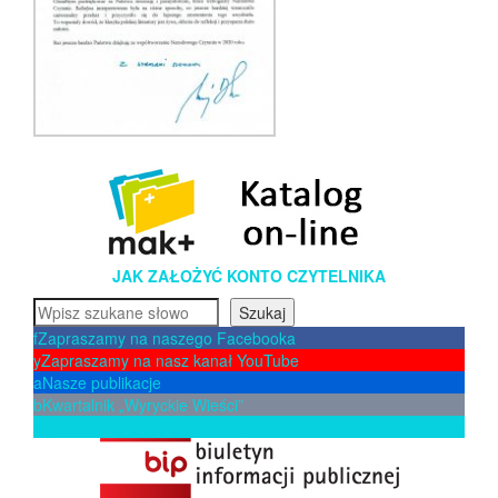
JAK ZAŁOŻYĆ KONTO CZYTELNIKA
Szukaj
Szukaj
f
Zapraszamy na naszego Facebooka
y
Zapraszamy na nasz kanał YouTube
a
Nasze publikacje
b
Kwartalnik „Wyryckie Wieści”
p
Zaproponuj książkę