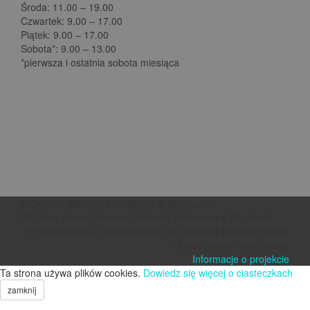
Środa: 11.00 – 19.00
Czwartek: 9.00 – 17.00
Piątek: 9.00 – 17.00
Sobota*: 9.00 – 13.00
*pierwsza i ostatnia sobota miesiąca
© Gminna Biblioteka Publiczna w Wyrykach
Oficjalna strona Gminnej Biblioteki Publicznej w Wyrykach
Projekt szablonu dofinansowano ze środków Ministra Kultury
i Dziedzictwa Narodowego
Informacje o projekcie
Ta strona używa plików cookies.
Dowiedz się więcej o ciasteczkach
zamknij