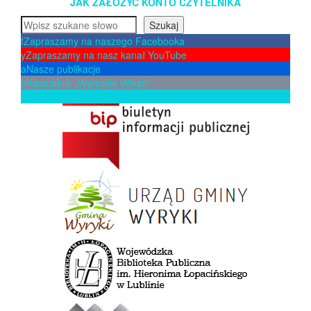
JAK ZAŁOŻYĆ KONTO CZYTELNIKA
Szukaj
Szukaj
f
Zapraszamy na naszego Facebooka
y
Zapraszamy na nasz kanał YouTube
a
Nasze publikacje
b
Kwartalnik „Wyryckie Wieści”
p
Zaproponuj książkę