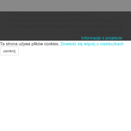
© Gminna Biblioteka Publiczna w Wyrykach
Oficjalna strona Gminnej Biblioteki Publicznej w Wyrykach
Projekt szablonu dofinansowano ze środków Ministra Kultury
i Dziedzictwa Narodowego
Informacje o projekcie
Ta strona używa plików cookies.
Dowiedz się więcej o ciasteczkach
zamknij