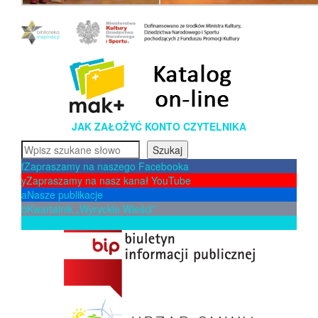
JAK ZAŁOŻYĆ KONTO CZYTELNIKA
Szukaj
Szukaj
f
Zapraszamy na naszego Facebooka
y
Zapraszamy na nasz kanał YouTube
a
Nasze publikacje
b
Kwartalnik „Wyryckie Wieści”
p
Zaproponuj książkę