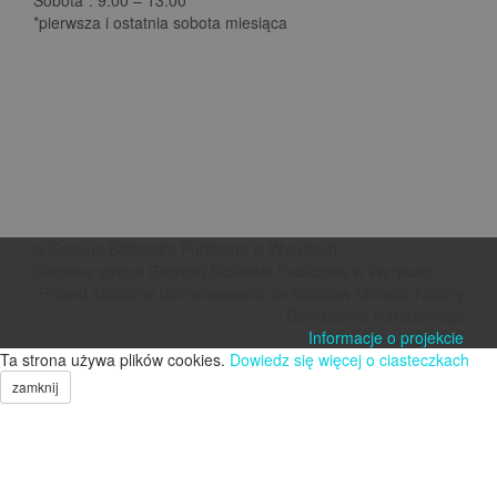
*pierwsza i ostatnia sobota miesiąca
© Gminna Biblioteka Publiczna w Wyrykach
Oficjalna strona Gminnej Biblioteki Publicznej w Wyrykach
Projekt szablonu dofinansowano ze środków Ministra Kultury
i Dziedzictwa Narodowego
Informacje o projekcie
Ta strona używa plików cookies.
Dowiedz się więcej o ciasteczkach
zamknij