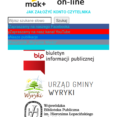
JAK ZAŁOŻYĆ KONTO CZYTELNIKA
Szukaj
Szukaj
f
Zapraszamy na naszego Facebooka
y
Zapraszamy na nasz kanał YouTube
a
Nasze publikacje
b
Kwartalnik „Wyryckie Wieści”
p
Zaproponuj książkę