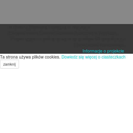
© Gminna Biblioteka Publiczna w Wyrykach
Oficjalna strona Gminnej Biblioteki Publicznej w Wyrykach
Projekt szablonu dofinansowano ze środków Ministra Kultury
i Dziedzictwa Narodowego
Informacje o projekcie
Ta strona używa plików cookies.
Dowiedz się więcej o ciasteczkach
zamknij