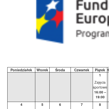
Poniedziałek
Wtorek
Środa
Czwartek
Piątek
1
Zajęcia
sportowe
16:00 –
19:00
4
5
6
7
8